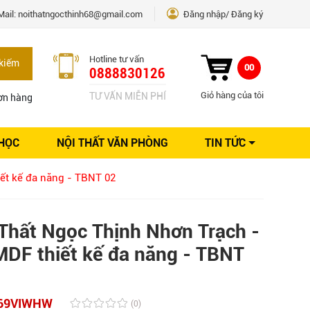
Mail:
noithatngocthinh68@gmail.com
Đăng nhập
Đăng ký
Hotline tư vấn
kiếm
00
0888830126
Giỏ hàng của tôi
TƯ VẤN MIỄN PHÍ
ơn hàng
 HỌC
NỘI THẤT VĂN PHÒNG
TIN TỨC
Kinh nghiệm Nội thất
ết kế đa năng - TBNT 02
Sáng tạo
Ý tưởng trang trí
Giải pháp thiết kế
Thất Ngọc Thịnh Nhơn Trạch -
MDF thiết kế đa năng - TBNT
69VIWHW
(0)