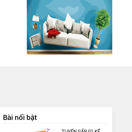
Bài nổi bật
TUYỂN GẤP 01 KẾ