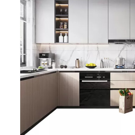
Bếp từ-Bếp hồng ngoại
Chậu rửa bát
Ray trượt – bản lề – tay nắm cửa
Phụ kiện tủ bếp dưới
Giá để bát đĩa đa năng
Giá để dao thớt
Kệ để chất tẩy rửa
Kệ gia vị
Kệ góc liên hoàn