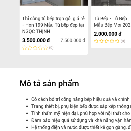
 năm
Thi công tủ bếp trọn gói giá rẻ
Tủ Bếp - Tủ Bếp
- Hơn 199 Mẫu Tủ bếp đẹp tại
Mẫu Bếp Mới 202
NGỌC THỊNH
2.000.000 đ
0.000 đ
3.500.000 đ
7.500.000 đ
(0)
(0)
Mô tả sản phẩm
Có cách bố trí công năng bếp hiệu quả và chính 
Trang thiết bị, phụ kiện bếp được sắp xếp thông m
Tính thẩm mỹ hiện đại, phù hợp với nội thất cho
Đảm bảo hiệu quả sử dụng và khả năng vận hàn
Hệ thống điện và nước được thiết kế gọn gàng,