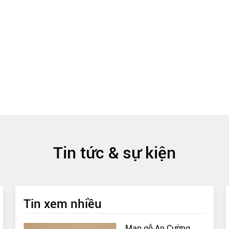
Tin tức & sự kiện
Tin xem nhiều
Map gỗ An Cường