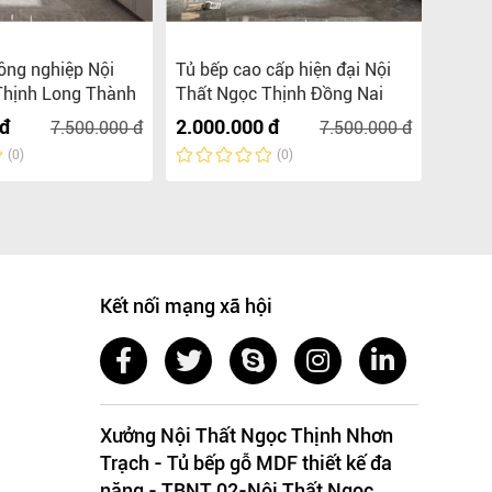
ông nghiệp Nội
Tủ bếp cao cấp hiện đại Nội
Tủ bế
Thịnh Long Thành
Thất Ngọc Thịnh Đồng Nai
2.000
 đ
2.000.000 đ
7.500.000 đ
7.500.000 đ
(0)
(0)
Kết nối mạng xã hội
Xưởng Nội Thất Ngọc Thịnh Nhơn
Trạch - Tủ bếp gỗ MDF thiết kế đa
năng - TBNT 02-Nội Thất Ngọc