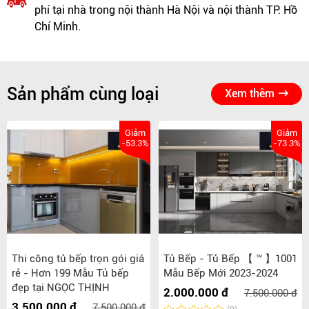
phí tại nhà trong nội thành Hà Nội và nội thành TP. Hồ
Chí Minh.
Sản phẩm cùng loại
Xem thêm
Giảm
Giảm
-53.3%
-73.3%
Thi công tủ bếp trọn gói giá
Tủ Bếp - Tủ Bếp 【 ™ 】1001
rẻ - Hơn 199 Mẫu Tủ bếp
Mẫu Bếp Mới 2023-2024
đẹp tại NGỌC THỊNH
2.000.000 đ
7.500.000 đ
3.500.000 đ
7.500.000 đ