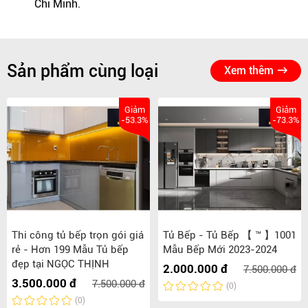
Chí Minh.
Sản phẩm cùng loại
Xem thêm
Giảm
Giảm
-53.3%
-73.3%
Thi công tủ bếp trọn gói giá
Tủ Bếp - Tủ Bếp 【 ™ 】1001
rẻ - Hơn 199 Mẫu Tủ bếp
Mẫu Bếp Mới 2023-2024
đẹp tại NGỌC THỊNH
2.000.000 đ
7.500.000 đ
3.500.000 đ
7.500.000 đ
(0)
(0)