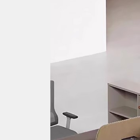
Bếp từ-Bếp hồng ngoại
Chậu rửa bát
Ray trượt – bản lề – tay nắm cửa
Phụ kiện tủ bếp dưới
Giá để bát đĩa đa năng
Giá để dao thớt
Kệ để chất tẩy rửa
Kệ gia vị
Kệ góc liên hoàn