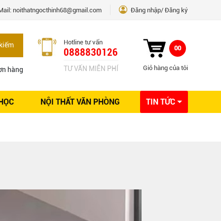
Mail:
noithatngocthinh68@gmail.com
Đăng nhập
Đăng ký
Hotline tư vấn
kiếm
00
0888830126
Giỏ hàng của tôi
TƯ VẤN MIỄN PHÍ
ơn hàng
 HỌC
NỘI THẤT VĂN PHÒNG
TIN TỨC
Kinh nghiệm Nội thất
Sáng tạo
Ý tưởng trang trí
Giải pháp thiết kế