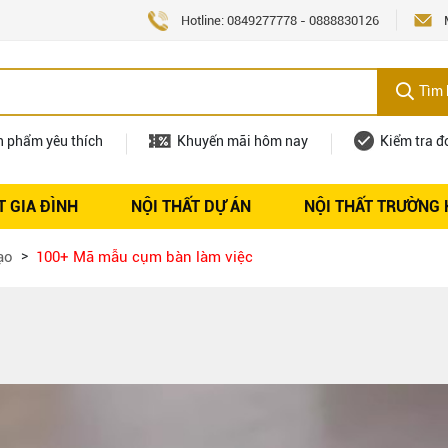
Hotline:
0849277778
-
0888830126
Tìm 
n phẩm yêu thích
Khuyến mãi hôm nay
Kiểm tra đ
T GIA ĐÌNH
NỘI THẤT DỰ ÁN
NỘI THẤT TRƯỜNG
Nội thất
Tuyển dụng
ạo
100+ Mã mẫu cụm bàn làm việc