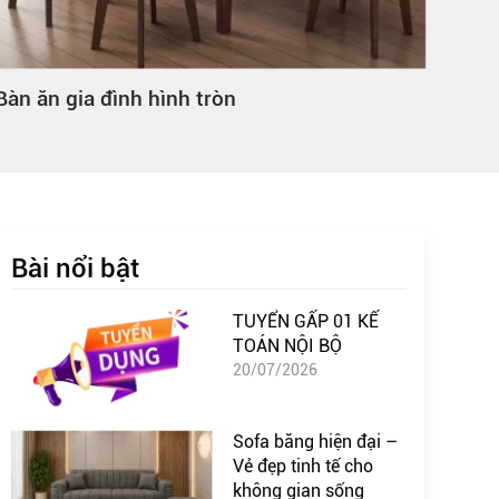
Bàn ăn gia đình 4 người
Mẫu 
Bài nổi bật
TUYỂN GẤP 01 KẾ
TOÁN NỘI BỘ
20/07/2026
Sofa băng hiện đại –
Vẻ đẹp tinh tế cho
không gian sống