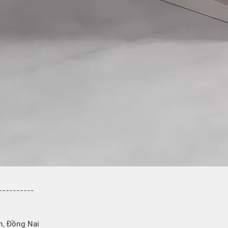
----------
h, Đồng Nai