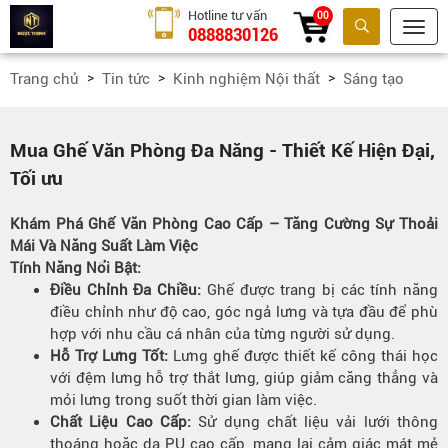
Hotline tư vấn
00
0888830126
Tìm kiếm
Trang chủ
Tin tức
Kinh nghiệm Nội thất
Sáng tạo
Mua Ghế Văn Phòng Đa Năng - Thiết Kế Hiện Đại,
Tối ưu
Khám Phá Ghế Văn Phòng Cao Cấp – Tăng Cường Sự Thoải
Mái Và Năng Suất Làm Việc
Tính Năng Nổi Bật:
Điều Chỉnh Đa Chiều:
Ghế được trang bị các tính năng
điều chỉnh như độ cao, góc ngả lưng và tựa đầu để phù
hợp với nhu cầu cá nhân của từng người sử dụng.
Hỗ Trợ Lưng Tốt:
Lưng ghế được thiết kế công thái học
với đệm lưng hỗ trợ thắt lưng, giúp giảm căng thẳng và
mỏi lưng trong suốt thời gian làm việc.
Chất Liệu Cao Cấp:
Sử dụng chất liệu vải lưới thông
thoáng hoặc da PU cao cấp, mang lại cảm giác mát mẻ