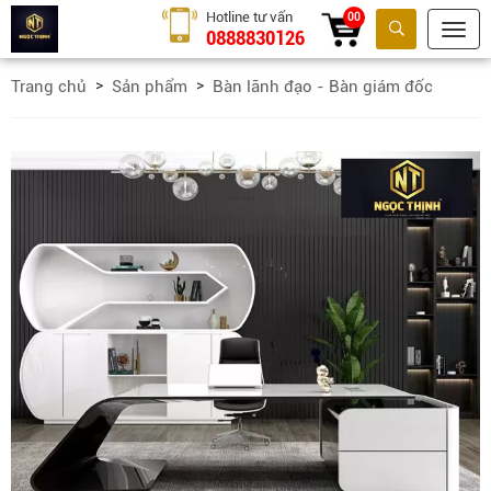
Hotline tư vấn
00
0888830126
Tìm kiếm
Trang chủ
Sản phẩm
Bàn lãnh đạo - Bàn giám đốc