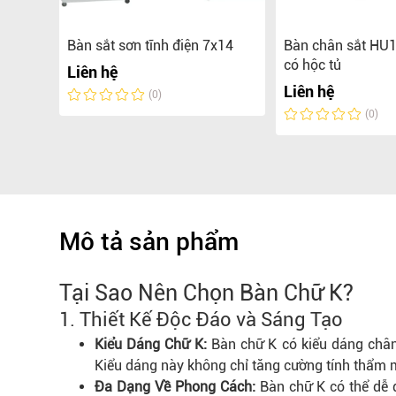
p
Bàn sắt sơn tĩnh điện 7x14
Bàn chân sắt HU
TL14K
có hộc tủ
Liên hệ
Liên hệ
(0)
(0)
Mô tả sản phẩm
Tại Sao Nên Chọn Bàn Chữ K?
1.
Thiết Kế
Độc Đáo và Sáng Tạo
Kiểu Dáng Chữ K:
Bàn chữ K có kiểu dáng chân b
Kiểu dáng này không chỉ tăng cường tính thẩm 
Đa Dạng Về Phong Cách:
Bàn chữ K có thể dễ d