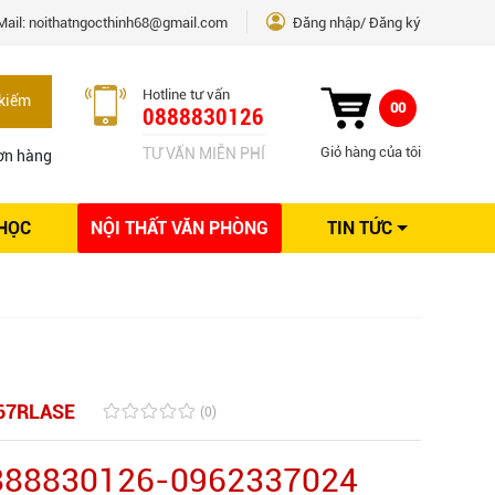
Mail:
noithatngocthinh68@gmail.com
Đăng nhập
Đăng ký
Hotline tư vấn
kiếm
00
0888830126
Giỏ hàng của tôi
TƯ VẤN MIỄN PHÍ
ơn hàng
 HỌC
NỘI THẤT VĂN PHÒNG
TIN TỨC
Kinh nghiệm Nội thất
Sáng tạo
Ý tưởng trang trí
Giải pháp thiết kế
67RLASE
(0)
0888830126-0962337024