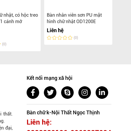
ữ nhật, có hộc treo
Bàn nhân viên sơn PU mặt
Bàn n
 1 cánh mở
hình chữ nhật OD1200E
hình 
Liên hệ
Liên 
(0)
(0)
Kết nối mạng xã hội
Bàn chữ k-Nội Thất Ngọc Thịnh
 thất.
ng.
Liên hệ:
n đại,