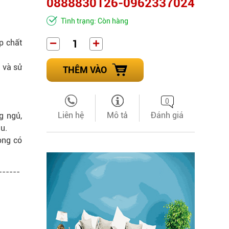
0888830126-0962337024
Tình trạng: Còn hàng
p chất
 và sử
THÊM VÀO
0
Liên hệ
Mô tả
Đánh giá
g ngủ,
u.
òng có
------