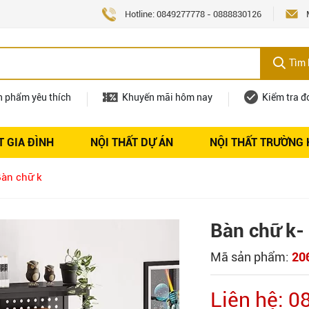
Hotline:
0849277778
-
0888830126
Tìm 
n phẩm yêu thích
Khuyến mãi hôm nay
Kiểm tra đ
T GIA ĐÌNH
NỘI THẤT DỰ ÁN
NỘI THẤT TRƯỜNG
Nội thất
Tuyển dụng
àn chữ k
Bàn chữ k-
Mã sản phẩm:
20
Liên hệ: 