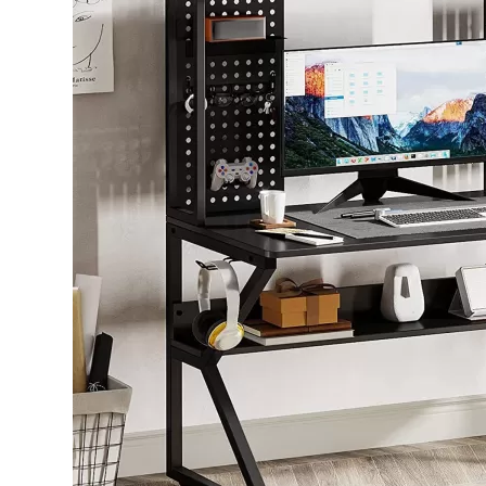
Bếp từ-Bếp hồng ngoại
Chậu rửa bát
Ray trượt – bản lề – tay nắm cửa
Phụ kiện tủ bếp dưới
Giá để bát đĩa đa năng
Giá để dao thớt
Kệ để chất tẩy rửa
Kệ gia vị
Kệ góc liên hoàn