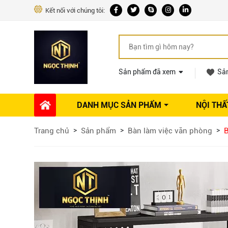
Kết nối với chúng tôi:
Sản phẩm đã xem
Sả
DANH MỤC SẢN PHẨM
NỘI THẤ
Phụ kiện Nội thất
Dự án thi công
Báo giá 
Trang chủ
Sản phẩm
Bàn làm việc văn phòng
B
Ổ khóa tủ
Phụ kiện nội thất khác
Máy hút mùi
Vòi rửa nhà bếp
Phụ kiện tủ áo
Phụ kiện tủ bếp trên
Thùng đựng gạo