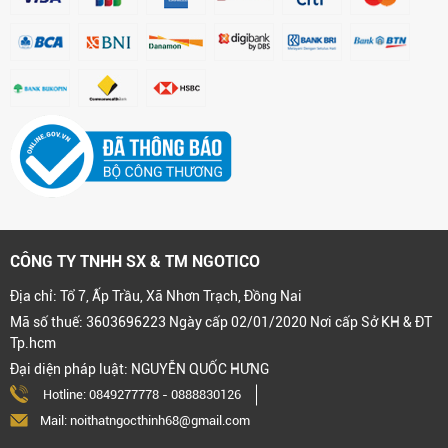
CÔNG TY TNHH SX & TM NGOTICO
Địa chỉ: Tổ 7, Ấp Trầu, Xã Nhơn Trạch, Đồng Nai
Mã số thuế: 3603696223 Ngày cấp 02/01/2020 Nơi cấp Sở KH & ĐT
Tp.hcm
Đại diện pháp luật: NGUYỄN QUỐC HƯNG
Hotline:
0849277778
-
0888830126
Mail: noithatngocthinh68@gmail.com