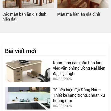
 mẫu bàn ăn gia đình
Mẫu mã bàn ăn gia đình
Bàn 
n đại
Bài viết mới
Khám phá các mẫu bàn làm
việc văn phòng Đồng Nai hiện
đại, tiện nghi
06/08/2026
Tủ bếp hiện đại Đồng Nai –
Thiết kế sang trọng, chuẩn xu
hướng mới
06/08/2026