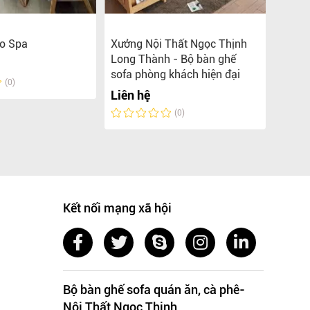
ho Spa
Xưởng Nội Thất Ngọc Thịnh
Xưởng
Long Thành - Bộ bàn ghế
Đồng
sofa phòng khách hiện đại
cổ đi
(0)
Liên hệ
Liên 
(0)
Kết nối mạng xã hội
Bộ bàn ghế sofa quán ăn, cà phê-
Nội Thất Ngọc Thịnh