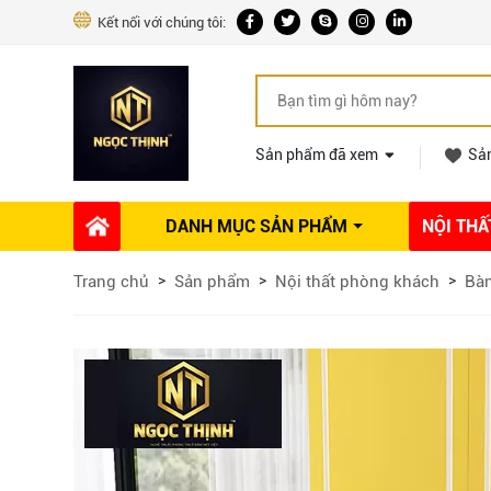
Kết nối với chúng tôi:
Sản phẩm đã xem
Sả
DANH MỤC SẢN PHẨM
NỘI THẤ
Phụ kiện Nội thất
Dự án thi công
Báo giá 
Trang chủ
Sản phẩm
Nội thất phòng khách
Bàn
Ổ khóa tủ
Phụ kiện nội thất khác
Máy hút mùi
Vòi rửa nhà bếp
Phụ kiện tủ áo
Phụ kiện tủ bếp trên
Thùng đựng gạo