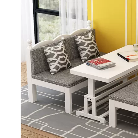
Bếp từ-Bếp hồng ngoại
Chậu rửa bát
Ray trượt – bản lề – tay nắm cửa
Phụ kiện tủ bếp dưới
Giá để bát đĩa đa năng
Giá để dao thớt
Kệ để chất tẩy rửa
Kệ gia vị
Kệ góc liên hoàn