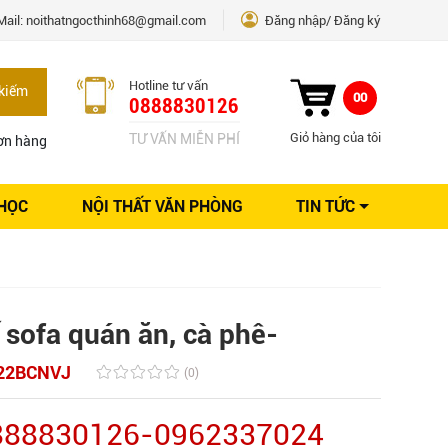
Mail:
noithatngocthinh68@gmail.com
Đăng nhập
Đăng ký
Hotline tư vấn
kiếm
00
0888830126
Giỏ hàng của tôi
TƯ VẤN MIỄN PHÍ
ơn hàng
 HỌC
NỘI THẤT VĂN PHÒNG
TIN TỨC
Kinh nghiệm Nội thất
Sáng tạo
Ý tưởng trang trí
Giải pháp thiết kế
́ sofa quán ăn, cà phê-
22BCNVJ
(0)
0888830126-0962337024