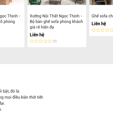
gọc Thịnh -
Xưởng Nội Thất Ngọc Thịnh -
Ghế sofa c
gỗ phòng
Bộ bàn ghế sofa phòng khách
Liên hệ
giá rẻ hiện đạ
Liên hệ
(0)
 bật, đó là:
 mọi điều kiện thời tiết.
ại.
n.