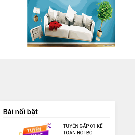
Bài nổi bật
TUYỂN GẤP 01 KẾ
TOÁN NỘI BỘ