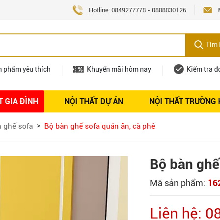
Hotline:
0849277778
-
0888830126
Tìm 
n phẩm yêu thích
Khuyến mãi hôm nay
Kiểm tra đ
T GIA ĐÌNH
NỘI THẤT DỰ ÁN
NỘI THẤT TRƯỜNG
Nội thất
Tuyển dụng
 ghế sofa
Bộ bàn ghế sofa quán ăn, cà phê
Bộ bàn ghê
Mã sản phẩm:
16
Liên hệ: 