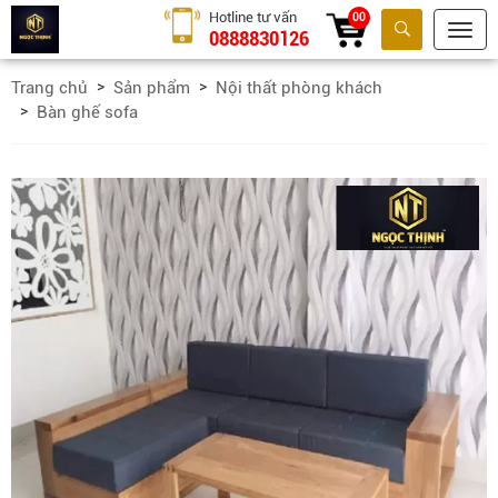
Hotline tư vấn
00
0888830126
Tìm kiếm
Trang chủ
Sản phẩm
Nội thất phòng khách
Bàn ghế sofa