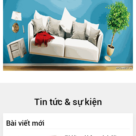
chóng mọi yêu cầu của bạn.
4. Giá cả hợp lý
Ngọc Thịnh cung cấp các sản phẩm với mức giá cạnh tranh,
giúp bạn tiết kiệm chi phí mà vẫn đảm bảo chất lượng.
Liên Hệ Với Nội Thất Ngọc Thịnh
Để tìm hiểu thêm về các mẫu bàn giám đốc và nhận tư vấn
miễn phí, bạn có thể liên hệ với chúng tôi qua:
-------------------------------------------------------------
-------------------------------------------------------------
-----------
CÔNG TY TNHH NỘI THẤT NGỌC THỊNH
Trụ sở chính: 151 Phạm Văn Đồng, Cầu Xéo, Long Thành,
Tin tức & sự kiện
Đồng Nai
Hotline: 0849277778 - 0888830128
Mail: noithatngocthinh68@gmail.com
Bài viết mới