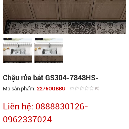
Chậu rửa bát GS304-7848HS-
Mã sản phẩm:
2276OQBBU
(0)
Liên hệ: 0888830126-
0962337024