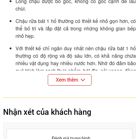
Lòng chậu được bo góc, không có góc cạnh dễ lau
chùi.
Chậu rửa bát 1 hố thường có thiết kế nhỏ gọn hơn, có
thể bố trí và lắp đặt cả trong những không gian bếp
nhỏ hẹp.
Với thiết kế chỉ ngăn duy nhất nên chậu rửa bát 1 hố
thường có độ rộng và độ sâu lớn, có khả năng chứa
nhiều vật dụng hay nhiều nước hơn. Nhờ đó đảm bảo
quá trình làm sạch thực phẩm, bát đĩa, nồi xoong, đồng
thời hạn chế tình trạng bắn nước ra ngoài trong quá
Xem thêm
trình sử dụng.
Khả năng chống bám bẩn, hoen gỉ và chống thấm
nước tốt cùng thiết kế đơn giản giúp việc vệ sinh chậu
Nhận xét của khách hàng
rửa bát 1 hố trở nên nhanh chóng, thuận tiện hơn.
Được thiết kế một bàn gắn kèm liền với chiếc chậu rửa,
rổ giúp người sử dụng có thể đựng các vật dụng chén
Đánh giá trung bình