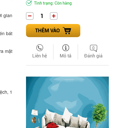
Tình trạng: Còn hàng
i gian
THÊM VÀO
én bát
0
ra mặt
Liên hệ
Mô tả
Đánh giá
ệch, 1