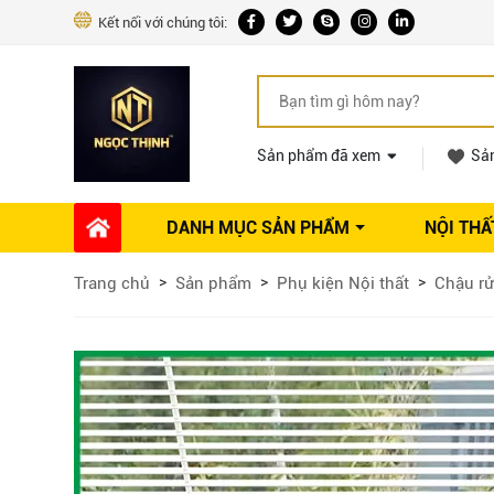
Kết nối với chúng tôi:
Sản phẩm đã xem
Sả
DANH MỤC SẢN PHẨM
NỘI THẤ
Phụ kiện Nội thất
Dự án thi công
Báo giá 
Trang chủ
Sản phẩm
Phụ kiện Nội thất
Chậu rử
Ổ khóa tủ
Phụ kiện nội thất khác
Máy hút mùi
Vòi rửa nhà bếp
Phụ kiện tủ áo
Phụ kiện tủ bếp trên
Thùng đựng gạo