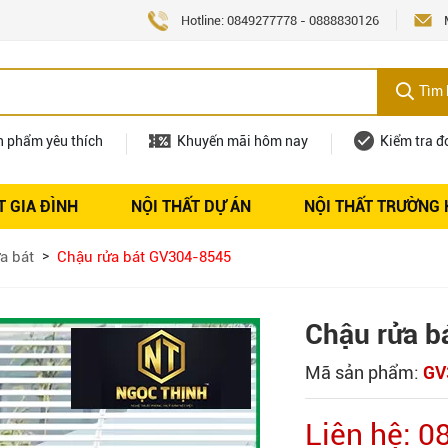
Hotline:
0849277778
-
0888830126
Tìm 
n phẩm yêu thích
Khuyến mãi hôm nay
Kiểm tra đ
T GIA ĐÌNH
NỘI THẤT DỰ ÁN
NỘI THẤT TRƯỜNG
Nội thất
Tuyển dụng
a bát
Chậu rửa bát GV304-8545
Chậu rửa b
Mã sản phẩm:
GV
Liên hệ: 