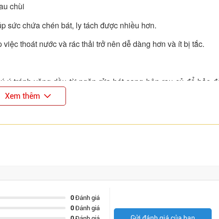
au chùi
úp sức chứa chén bát, ly tách được nhiều hơn.
việc thoát nước và rác thải trở nên dễ dàng hơn và ít bị tắc.
hú ý tránh văng dầu từ ngăn rửa bát sang bên rau củ để bảo 
Xem thêm
có diện tích căn bếp lớn.
0
Đánh giá
0
Đánh giá
Gửi đánh giá của bạn
0
Đánh giá