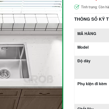
Tình trạng: Còn h
THÔNG SỐ KỸ 
MÃ HÀNG
Model
Độ dày
Phụ kiện đi kèm
Chất liệu