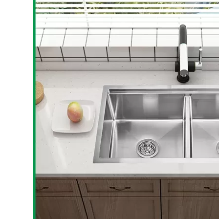
Bếp từ-Bếp hồng ngoại
Chậu rửa bát
Ray trượt – bản lề – tay nắm cửa
Phụ kiện tủ bếp dưới
Giá để bát đĩa đa năng
Giá để dao thớt
Kệ để chất tẩy rửa
Kệ gia vị
Kệ góc liên hoàn