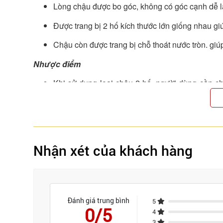
Lòng chậu được bo góc, không có góc cạnh dễ l
Được trang bị 2 hố kích thước lớn giống nhau gi
Chậu còn được trang bị chỗ thoát nước tròn. giúp 
Nhược điểm
Khi sử dụng loại chậu 2 hố, người dùng cần c
toàn sức khỏe cho gia đình.
Kích thước chậu chỉ phù hợp với những gia đình 
Nhận xét của khách hàng
Đánh giá trung bình
5
0/5
4
3