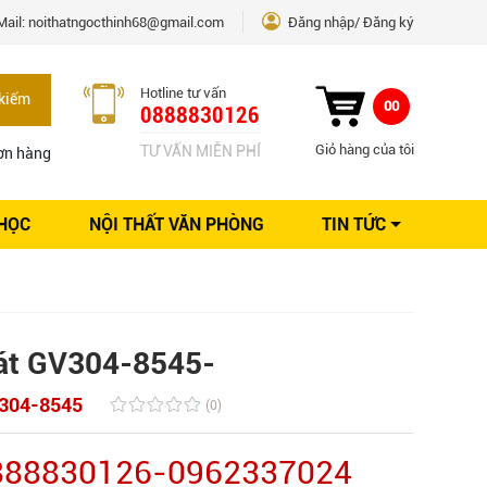
Mail:
noithatngocthinh68@gmail.com
Đăng nhập
Đăng ký
Hotline tư vấn
kiếm
00
0888830126
Giỏ hàng của tôi
TƯ VẤN MIỄN PHÍ
ơn hàng
 HỌC
NỘI THẤT VĂN PHÒNG
TIN TỨC
Kinh nghiệm Nội thất
Sáng tạo
Ý tưởng trang trí
Giải pháp thiết kế
át GV304-8545-
304-8545
(0)
0888830126-0962337024