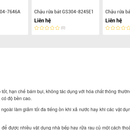
304-7646A
Chậu rửa bát GS304-8245E1
Chậu rửa b
Liên hệ
Liên hệ
(0)
p tốt, hạn chế bám bụi, không tác dụng với hóa chất thông thườ
à có độ bền cao.
goài làm giảm tối đa tiếng ồn khi xả nước hay khi các vật dụ
n để được nhiều vật dụng nhà bếp hay rửa rau củ một cách thoả