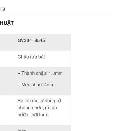
àng
THUẬT
GV304- 8545
Chậu rửa bát
+ Thành chậu: 1.3mm
+ Mép chậu: 4mm
Bộ lọc rác tự động, xi
phông nhựa, rổ ráo
nước, thớt inox
Inox