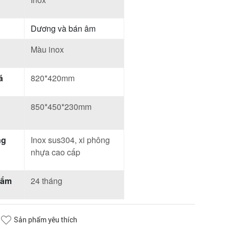
Dương và bán âm
Màu inox
á
820*420mm
850*450*230mm
ng
Inox sus304, xi phông
nhựa cao cấp
hẩm
24 tháng
Sản phẩm yêu thích