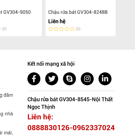
át GV304-9050
Chậu rửa bát GV304-8248B
Chậu 
Liên hệ
Liên 
(0)
(0)
Kết nối mạng xã hội
ng đảm
Chậu rửa bát GV304-8545-Nội Thất
Ngọc Thịnh
ng nhà
Liên hệ:
0888830126-0962337024
i mái,