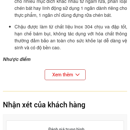
cho nhiều mục đích khác nhau từ ngâm rửa, phân loại
chén bát hay linh động sử dụng 1 ngăn dành riêng cho
thực phẩm, 1 ngăn chỉ dùng đựng rửa chén bát.
Chậu được làm từ chất liệu Inox 304 chịu va đập tốt,
hạn chế bám bụi, không tác dụng với hóa chất thông
thường đảm bảo an toàn cho sức khỏe lại dễ dàng vệ
sinh và có độ bền cao.
Nhược điểm
Khi sử dụng loại chậu 2 hố, người dùng cần chú ý
Xem thêm
tránh văng dầu từ ngăn rửa bát sang bên rau củ để
bảo đảm an toàn sức khỏe cho gia đình.
Kích thước chậu chỉ phù hợp với những gia đình có
diện tích căn bếp lớn.
Nhận xét của khách hàng
Đánh giá trung bình