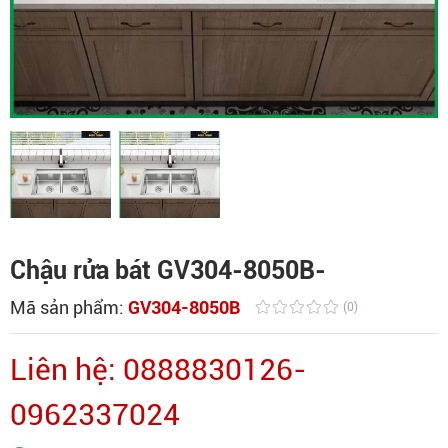
Chậu rửa bát GV304-8050B-
Mã sản phẩm:
GV304-8050B
(0)
Liên hệ: 0888830126-
0962337024