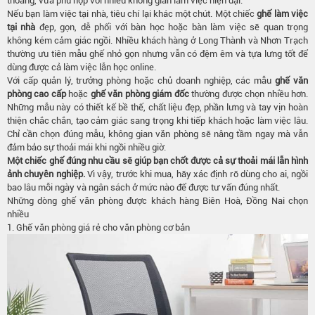
thoáng, vừa phù hợp với nhiều không gian làm việc hiện đại.
Nếu bạn làm việc tại nhà, tiêu chí lại khác một chút. Một chiếc
ghế làm việc
tại nhà
đẹp, gọn, dễ phối với bàn học hoặc bàn làm việc sẽ quan trọng
không kém cảm giác ngồi. Nhiều khách hàng ở Long Thành và Nhơn Trạch
thường ưu tiên mẫu ghế nhỏ gọn nhưng vẫn có đệm êm và tựa lưng tốt để
dùng được cả làm việc lẫn học online.
Với cấp quản lý, trưởng phòng hoặc chủ doanh nghiệp, các mẫu
ghế văn
phòng cao cấp
hoặc
ghế văn phòng giám đốc
thường được chọn nhiều hơn.
Những mẫu này có thiết kế bề thế, chất liệu đẹp, phần lưng và tay vịn hoàn
thiện chắc chắn, tạo cảm giác sang trọng khi tiếp khách hoặc làm việc lâu.
Chỉ cần chọn đúng mẫu, không gian văn phòng sẽ nâng tầm ngay mà vẫn
đảm bảo sự thoải mái khi ngồi nhiều giờ.
Một chiếc ghế đúng nhu cầu sẽ giúp bạn chốt được cả sự thoải mái lẫn hình
ảnh chuyên nghiệp.
Vì vậy, trước khi mua, hãy xác định rõ dùng cho ai, ngồi
bao lâu mỗi ngày và ngân sách ở mức nào để được tư vấn đúng nhất.
Những dòng ghế văn phòng được khách hàng Biên Hoà, Đồng Nai chọn
nhiều
1. Ghế văn phòng giá rẻ cho văn phòng cơ bản