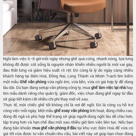
Ngồi làm việc 6–8 giờ mỗi ngày nhưng ghế quá cứng, nhanh nóng, tựa lưng
không đỡ được cột sống là nguyên nhân khiến nhiều người bị mỏi vai gáy,
đau thắt lưng và giảm hiệu suất rõ rệt. Đó cũng là lý do ngày càng nhiều
khách hàng tại Biên Hoà, Đồng Nai, Long Thành và Nhơn Trạch tìm kiếm
một mẫu
Ghế văn phòng
vừa ngồi êm, vừa bền, vừa có giá hợp lý để dùng
lâu dài. Dù bạn đang setup văn phòng công ty, mua
ghế làm việc tại nhà
hay
tìm mẫu dành riêng cho quản lý, giám đốc, việc chọn đúng ghế ngay từ đầu
sẽ giúp tiết kiệm rất nhiều chi phí thay mới về sau.
Thực tế, một chiếc ghế tốt không chỉ là nơi để ngồi. Đó là công cụ hỗ trợ
công việc mỗi ngày. Một mẫu
ghế xoay văn phòng
linh hoạt, đúng chiều cao,
đúng độ ngả và phù hợp thể trạng sẽ giúp người dùng ngồi lâu dễ chịu hơn,
tập trung hơn và hạn chế đau mỏi sau nhiều giờ làm việc liên tục. Nếu bạn
đang băn khoăn
mua ghế văn phòng ở đâu
tại khu vực Biên Hoà để vừa có
giá tốt vừa được tư vấn chuẩn nhu cầu, bài viết này sẽ giúp bạn chọn đúng