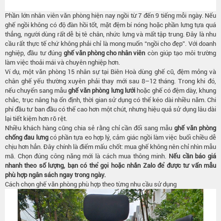
Phần lớn nhân viên văn phòng hiện nay ngồi từ 7 đến 9 tiếng mỗi ngày. Nếu
ghế ngồi không có độ đàn hồi tốt, mặt đệm bí nóng hoặc phần lưng tựa quá
thẳng, người dùng rất dễ bị tê chân, nhức lưng và mất tập trung. Đây là nhu
cầu rất thực tế chứ không phải chỉ là mong muốn “ngồi cho đẹp”. Với doanh
nghiệp, đầu tư đúng
ghế văn phòng cho nhân viên
còn giúp tạo môi trường
làm việc thoải mái và chuyên nghiệp hơn.
Ví dụ, một văn phòng 15 nhân sự tại Biên Hoà dùng ghế cũ, đệm mỏng và
chân ghế yếu thường xuyên phải thay mới sau 8–12 tháng. Trong khi đó,
nếu chuyển sang mẫu
ghế văn phòng lưng lưới
hoặc ghế có đệm dày, khung
chắc, trục nâng hạ ổn định, thời gian sử dụng có thể kéo dài nhiều năm. Chi
phí đầu tư ban đầu có thể cao hơn một chút, nhưng hiệu quả sử dụng lâu dài
lại tiết kiệm hơn rõ rệt.
Nhiều khách hàng cũng chia sẻ rằng chỉ cần đổi sang mẫu
ghế văn phòng
chống đau lưng
có phần tựa eo hợp lý, cảm giác ngồi làm việc buổi chiều dễ
chịu hơn hẳn. Đây chính là điểm mấu chốt: mua ghế không nên chỉ nhìn mẫu
mã. Chọn đúng công năng mới là cách mua thông minh.
Nếu cần báo giá
nhanh theo số lượng, bạn có thể gọi hoặc nhắn Zalo để được tư vấn mẫu
phù hợp ngân sách ngay trong ngày.
Cách chọn ghế văn phòng phù hợp theo từng nhu cầu sử dụng