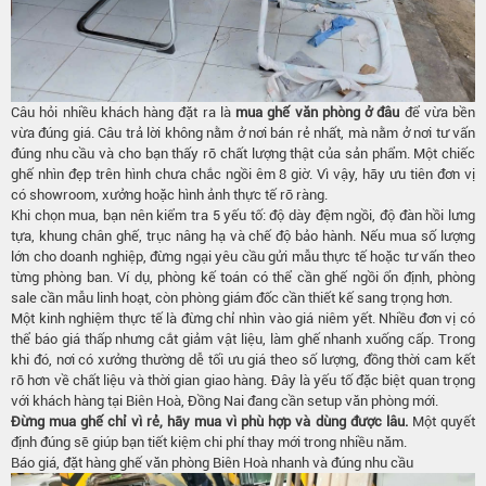
Câu hỏi nhiều khách hàng đặt ra là
mua ghế văn phòng ở đâu
để vừa bền
vừa đúng giá. Câu trả lời không nằm ở nơi bán rẻ nhất, mà nằm ở nơi tư vấn
đúng nhu cầu và cho bạn thấy rõ chất lượng thật của sản phẩm. Một chiếc
ghế nhìn đẹp trên hình chưa chắc ngồi êm 8 giờ. Vì vậy, hãy ưu tiên đơn vị
có showroom, xưởng hoặc hình ảnh thực tế rõ ràng.
Khi chọn mua, bạn nên kiểm tra 5 yếu tố: độ dày đệm ngồi, độ đàn hồi lưng
tựa, khung chân ghế, trục nâng hạ và chế độ bảo hành. Nếu mua số lượng
lớn cho doanh nghiệp, đừng ngại yêu cầu gửi mẫu thực tế hoặc tư vấn theo
từng phòng ban. Ví dụ, phòng kế toán có thể cần ghế ngồi ổn định, phòng
sale cần mẫu linh hoạt, còn phòng giám đốc cần thiết kế sang trọng hơn.
Một kinh nghiệm thực tế là đừng chỉ nhìn vào giá niêm yết. Nhiều đơn vị có
thể báo giá thấp nhưng cắt giảm vật liệu, làm ghế nhanh xuống cấp. Trong
khi đó, nơi có xưởng thường dễ tối ưu giá theo số lượng, đồng thời cam kết
rõ hơn về chất liệu và thời gian giao hàng. Đây là yếu tố đặc biệt quan trọng
với khách hàng tại Biên Hoà, Đồng Nai đang cần setup văn phòng mới.
Đừng mua ghế chỉ vì rẻ, hãy mua vì phù hợp và dùng được lâu.
Một quyết
định đúng sẽ giúp bạn tiết kiệm chi phí thay mới trong nhiều năm.
Báo giá, đặt hàng ghế văn phòng Biên Hoà nhanh và đúng nhu cầu