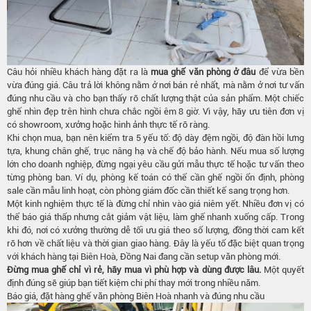
Câu hỏi nhiều khách hàng đặt ra là
mua ghế văn phòng ở đâu
để vừa bền
vừa đúng giá. Câu trả lời không nằm ở nơi bán rẻ nhất, mà nằm ở nơi tư vấn
đúng nhu cầu và cho bạn thấy rõ chất lượng thật của sản phẩm. Một chiếc
ghế nhìn đẹp trên hình chưa chắc ngồi êm 8 giờ. Vì vậy, hãy ưu tiên đơn vị
có showroom, xưởng hoặc hình ảnh thực tế rõ ràng.
Khi chọn mua, bạn nên kiểm tra 5 yếu tố: độ dày đệm ngồi, độ đàn hồi lưng
tựa, khung chân ghế, trục nâng hạ và chế độ bảo hành. Nếu mua số lượng
lớn cho doanh nghiệp, đừng ngại yêu cầu gửi mẫu thực tế hoặc tư vấn theo
từng phòng ban. Ví dụ, phòng kế toán có thể cần ghế ngồi ổn định, phòng
sale cần mẫu linh hoạt, còn phòng giám đốc cần thiết kế sang trọng hơn.
Một kinh nghiệm thực tế là đừng chỉ nhìn vào giá niêm yết. Nhiều đơn vị có
thể báo giá thấp nhưng cắt giảm vật liệu, làm ghế nhanh xuống cấp. Trong
khi đó, nơi có xưởng thường dễ tối ưu giá theo số lượng, đồng thời cam kết
rõ hơn về chất liệu và thời gian giao hàng. Đây là yếu tố đặc biệt quan trọng
với khách hàng tại Biên Hoà, Đồng Nai đang cần setup văn phòng mới.
Đừng mua ghế chỉ vì rẻ, hãy mua vì phù hợp và dùng được lâu.
Một quyết
định đúng sẽ giúp bạn tiết kiệm chi phí thay mới trong nhiều năm.
Báo giá, đặt hàng ghế văn phòng Biên Hoà nhanh và đúng nhu cầu