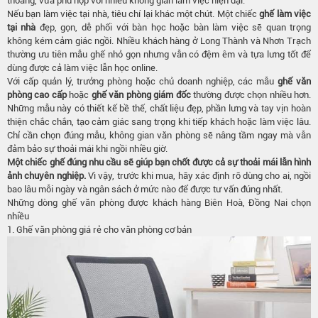
thoáng, vừa phù hợp với nhiều không gian làm việc hiện đại.
Nếu bạn làm việc tại nhà, tiêu chí lại khác một chút. Một chiếc
ghế làm việc
tại nhà
đẹp, gọn, dễ phối với bàn học hoặc bàn làm việc sẽ quan trọng
không kém cảm giác ngồi. Nhiều khách hàng ở Long Thành và Nhơn Trạch
thường ưu tiên mẫu ghế nhỏ gọn nhưng vẫn có đệm êm và tựa lưng tốt để
dùng được cả làm việc lẫn học online.
Với cấp quản lý, trưởng phòng hoặc chủ doanh nghiệp, các mẫu
ghế văn
phòng cao cấp
hoặc
ghế văn phòng giám đốc
thường được chọn nhiều hơn.
Những mẫu này có thiết kế bề thế, chất liệu đẹp, phần lưng và tay vịn hoàn
thiện chắc chắn, tạo cảm giác sang trọng khi tiếp khách hoặc làm việc lâu.
Chỉ cần chọn đúng mẫu, không gian văn phòng sẽ nâng tầm ngay mà vẫn
đảm bảo sự thoải mái khi ngồi nhiều giờ.
Một chiếc ghế đúng nhu cầu sẽ giúp bạn chốt được cả sự thoải mái lẫn hình
ảnh chuyên nghiệp.
Vì vậy, trước khi mua, hãy xác định rõ dùng cho ai, ngồi
bao lâu mỗi ngày và ngân sách ở mức nào để được tư vấn đúng nhất.
Những dòng ghế văn phòng được khách hàng Biên Hoà, Đồng Nai chọn
nhiều
1. Ghế văn phòng giá rẻ cho văn phòng cơ bản