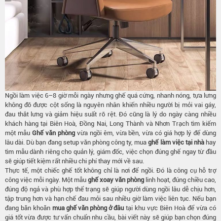
Ngồi làm việc 6–8 giờ mỗi ngày nhưng ghế quá cứng, nhanh nóng, tựa lưng
không đỡ được cột sống là nguyên nhân khiến nhiều người bị mỏi vai gáy,
đau thắt lưng và giảm hiệu suất rõ rệt. Đó cũng là lý do ngày càng nhiều
khách hàng tại Biên Hoà, Đồng Nai, Long Thành và Nhơn Trạch tìm kiếm
một mẫu
Ghế văn phòng
vừa ngồi êm, vừa bền, vừa có giá hợp lý để dùng
lâu dài. Dù bạn đang setup văn phòng công ty, mua
ghế làm việc tại nhà
hay
tìm mẫu dành riêng cho quản lý, giám đốc, việc chọn đúng ghế ngay từ đầu
sẽ giúp tiết kiệm rất nhiều chi phí thay mới về sau.
Thực tế, một chiếc ghế tốt không chỉ là nơi để ngồi. Đó là công cụ hỗ trợ
công việc mỗi ngày. Một mẫu
ghế xoay văn phòng
linh hoạt, đúng chiều cao,
đúng độ ngả và phù hợp thể trạng sẽ giúp người dùng ngồi lâu dễ chịu hơn,
tập trung hơn và hạn chế đau mỏi sau nhiều giờ làm việc liên tục. Nếu bạn
đang băn khoăn
mua ghế văn phòng ở đâu
tại khu vực Biên Hoà để vừa có
giá tốt vừa được tư vấn chuẩn nhu cầu, bài viết này sẽ giúp bạn chọn đúng