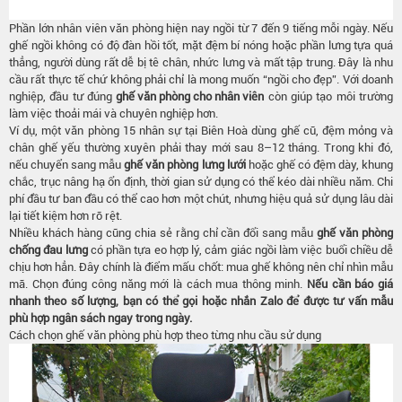
Phần lớn nhân viên văn phòng hiện nay ngồi từ 7 đến 9 tiếng mỗi ngày. Nếu
ghế ngồi không có độ đàn hồi tốt, mặt đệm bí nóng hoặc phần lưng tựa quá
thẳng, người dùng rất dễ bị tê chân, nhức lưng và mất tập trung. Đây là nhu
cầu rất thực tế chứ không phải chỉ là mong muốn “ngồi cho đẹp”. Với doanh
nghiệp, đầu tư đúng
ghế văn phòng cho nhân viên
còn giúp tạo môi trường
làm việc thoải mái và chuyên nghiệp hơn.
Ví dụ, một văn phòng 15 nhân sự tại Biên Hoà dùng ghế cũ, đệm mỏng và
chân ghế yếu thường xuyên phải thay mới sau 8–12 tháng. Trong khi đó,
nếu chuyển sang mẫu
ghế văn phòng lưng lưới
hoặc ghế có đệm dày, khung
chắc, trục nâng hạ ổn định, thời gian sử dụng có thể kéo dài nhiều năm. Chi
phí đầu tư ban đầu có thể cao hơn một chút, nhưng hiệu quả sử dụng lâu dài
lại tiết kiệm hơn rõ rệt.
Nhiều khách hàng cũng chia sẻ rằng chỉ cần đổi sang mẫu
ghế văn phòng
chống đau lưng
có phần tựa eo hợp lý, cảm giác ngồi làm việc buổi chiều dễ
chịu hơn hẳn. Đây chính là điểm mấu chốt: mua ghế không nên chỉ nhìn mẫu
mã. Chọn đúng công năng mới là cách mua thông minh.
Nếu cần báo giá
nhanh theo số lượng, bạn có thể gọi hoặc nhắn Zalo để được tư vấn mẫu
phù hợp ngân sách ngay trong ngày.
Cách chọn ghế văn phòng phù hợp theo từng nhu cầu sử dụng