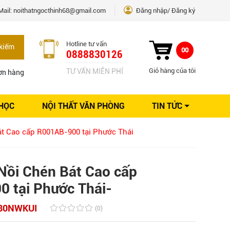
Mail:
noithatngocthinh68@gmail.com
Đăng nhập
Đăng ký
Hotline tư vấn
kiếm
00
0888830126
Giỏ hàng của tôi
TƯ VẤN MIỄN PHÍ
ơn hàng
 HỌC
NỘI THẤT VĂN PHÒNG
TIN TỨC
Kinh nghiệm Nội thất
t Cao cấp R001AB-900 tại Phước Thái
Sáng tạo
Ý tưởng trang trí
Giải pháp thiết kế
Nồi Chén Bát Cao cấp
 tại Phước Thái-
80NWKUI
(0)