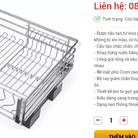
Liên hệ: 
Tình trạng: Còn h
- Được cấu tạo từ inox
không bị xỉn màu, có t
- Cấu tạo chắc chắn, chị
- Khay hứng nước bằng 
- Lòng giá rộng và sâu
nhau.
- Bề mặt phủ Crom cao 
- Bộ ray giảm chấn hoạ
ồn.
- Thiết kế âm tủ gọn gà
- Kiểu dáng sang trọng
- Dạng nan thông thoá
THÊM VÀO