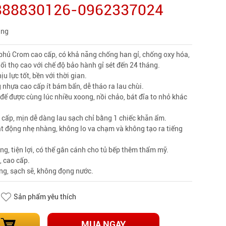
0888830126-0962337024
àng
 phủ Crom cao cấp, có khả năng chống han gỉ, chống oxy hóa,
uổi thọ cao với chế độ bảo hành gỉ sét đến 24 tháng.
u lực tốt, bền với thời gian.
nhựa cao cấp ít bám bẩn, dễ tháo ra lau chùi.
 để được cùng lúc nhiều xoong, nồi chảo, bát đĩa to nhỏ khác
cấp, mịn dễ dàng lau sạch chỉ bằng 1 chiếc khăn ẩm.
t động nhẹ nhàng, không lo va chạm và không tạo ra tiếng
ng, tiện lợi, có thể gắn cánh cho tủ bếp thêm thẩm mỹ.
, cao cấp.
ng, sạch sẽ, không đọng nước.
Sản phẩm yêu thích
MUA NGAY