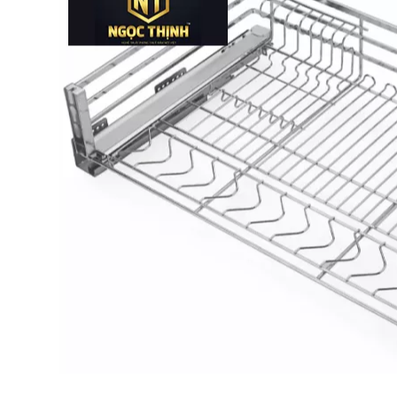
Bếp từ-Bếp hồng ngoại
Chậu rửa bát
Ray trượt – bản lề – tay nắm cửa
Phụ kiện tủ bếp dưới
Giá để bát đĩa đa năng
Giá để dao thớt
Kệ để chất tẩy rửa
Kệ gia vị
Kệ góc liên hoàn