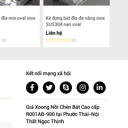
 đĩa mix oval inox
Kệ đựng bát đĩa đa năng inox
Kệ đự
SUS304 nan oval
SUS30
Liên hệ
Liên 
(0)
(0)
Kết nối mạng xã hội
Giá Xoong Nồi Chén Bát Cao cấp
R001AB-900 tại Phước Thái-Nội
Thất Ngọc Thịnh