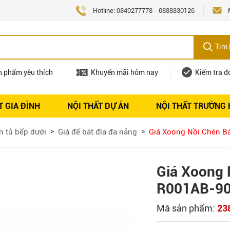
Hotline:
0849277778
-
0888830126
Tìm 
n phẩm yêu thích
Khuyến mãi hôm nay
Kiểm tra đ
T GIA ĐÌNH
NỘI THẤT DỰ ÁN
NỘI THẤT TRƯỜNG
Nội thất
Tuyển dụng
n tủ bếp dưới
Giá để bát đĩa đa năng
Giá Xoong Nồi Chén Bá
Giá Xoong 
R001AB-900
Mã sản phẩm:
23