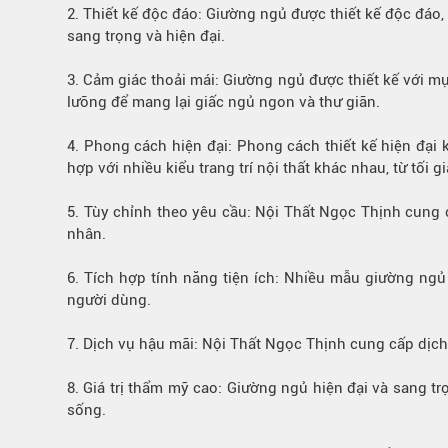
2.
Thiết kế độc đáo
: Giường ngủ được thiết kế độc đáo,
Bếp từ-Bếp hồng ngoại
sang trọng và hiện đại.
Chậu rửa bát
Ray trượt – bản lề – tay nắm cửa
3.
Cảm giác thoải mái
: Giường ngủ được thiết kế với mụ
Phụ kiện tủ bếp dưới
lưỡng để mang lại giấc ngủ ngon và thư giãn.
Giá để bát đĩa đa năng
4. Phong cách hiện đại: Phong cách thiết kế hiện đạ
Giá để dao thớt
hợp với nhiều kiểu trang trí nội thất khác nhau, từ tối 
Kệ để chất tẩy rửa
Kệ gia vị
5. Tùy chỉnh theo yêu cầu: Nội Thất Ngọc Thịnh cung 
nhân.
Kệ góc liên hoàn
6. Tích hợp tính năng tiện ích: Nhiều mẫu giường ngủ 
người dùng.
7. Dịch vụ hậu mãi: Nội Thất Ngọc Thịnh cung cấp dị
8. Giá trị thẩm mỹ cao: Giường ngủ hiện đại và sang t
sống.