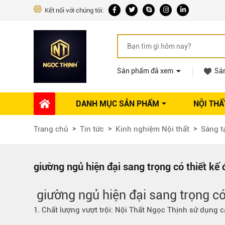
Kết nối với chúng tôi:
Sản phẩm đã xem
Sả
DANH MỤC SẢN PHẨM
NỘI THẤ
Phụ kiện Nội thất
Dự án thi công
Báo giá 
Trang chủ
Tin tức
Kinh nghiệm Nội thất
Sáng t
Ổ khóa tủ
Phụ kiện nội thất khác
Máy hút mùi
giường ngủ hiện đại sang trọng có thiết kế
Vòi rửa nhà bếp
Phụ kiện tủ áo
giường ngủ hiện đại sang trọng có 
Phụ kiện tủ bếp trên
1. Chất lượng vượt trội:
Nội Thất Ngọc Thịnh
sử dụng cá
Thùng đựng gạo