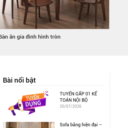
Bàn ăn gia đình hình tròn
Bàn 
Bài nổi bật
TUYỂN GẤP 01 KẾ
TOÁN NỘI BỘ
20/07/2026
Sofa băng hiện đại –