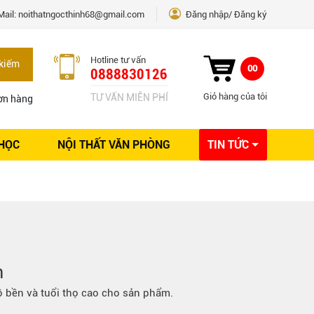
Mail:
noithatngocthinh68@gmail.com
Đăng nhập
Đăng ký
Hotline tư vấn
kiếm
00
0888830126
Giỏ hàng của tôi
TƯ VẤN MIỄN PHÍ
ơn hàng
 HỌC
NỘI THẤT VĂN PHÒNG
TIN TỨC
Kinh nghiệm Nội thất
Sáng tạo
Ý tưởng trang trí
Giải pháp thiết kế
h
ộ bền và tuổi thọ cao cho sản phẩm.