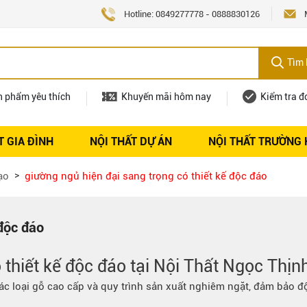
Hotline:
0849277778
-
0888830126
Tìm 
n phẩm yêu thích
Khuyến mãi hôm nay
Kiểm tra đ
T GIA ĐÌNH
NỘI THẤT DỰ ÁN
NỘI THẤT TRƯỜNG
Nội thất
Tuyển dụng
ạo
giường ngủ hiện đại sang trọng có thiết kế độc đáo
 độc đáo
thiết kế độc đáo tại
Nội Thất Ngọc Thịn
c loại gỗ cao cấp và quy trình sản xuất nghiêm ngặt, đảm bảo đ