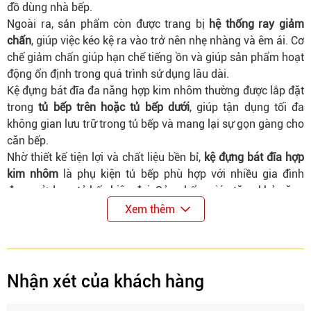
đồ dùng nhà bếp.
Ngoài ra, sản phẩm còn được trang bị
hệ thống ray giảm
chấn
, giúp việc kéo kệ ra vào trở nên nhẹ nhàng và êm ái. Cơ
chế giảm chấn giúp hạn chế tiếng ồn và giúp sản phẩm hoạt
động ổn định trong quá trình sử dụng lâu dài.
Kệ đựng bát đĩa đa năng hợp kim nhôm thường được lắp đặt
trong
tủ bếp trên hoặc tủ bếp dưới
, giúp tận dụng tối đa
không gian lưu trữ trong tủ bếp và mang lại sự gọn gàng cho
căn bếp.
Nhờ thiết kế tiện lợi và chất liệu bền bỉ,
kệ đựng bát đĩa hợp
kim nhôm
là phụ kiện tủ bếp phù hợp với nhiều gia đình
đang sử dụng tủ bếp hiện đại. Sản phẩm giúp tăng khả năng
lưu trữ và mang lại sự tiện nghi cho không gian bếp.
Xem thêm
Đặc điểm nổi bật & Thông số kỹ thuật
Mã sản phẩm:
C1NB.60, C1NB.70, C1NB.75, C1NB.80, C1NB.90
Model:
Kệ đựng bát đĩa hợp kim nhôm phủ Nano
Nhận xét của khách hàng
Tiện ích:
Thiết kế hiện đại phù hợp nhiều không gian bếp.