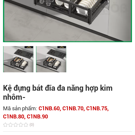
Kệ đựng bát đĩa đa năng hợp kim
nhôm-
Mã sản phẩm:
C1NB.60, C1NB.70, C1NB.75,
C1NB.80, C1NB.90
(0)