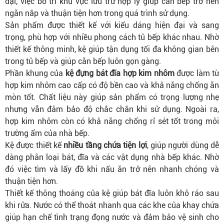
đại, việc bố trí khu vực lưu trữ hợp lý giúp căn bếp trở nên
ngăn nắp và thuận tiện hơn trong quá trình sử dụng.
Sản phẩm được thiết kế với kiểu dáng hiện đại và sang
trọng, phù hợp với nhiều phong cách tủ bếp khác nhau. Nhờ
thiết kế thông minh, kệ giúp tận dụng tối đa không gian bên
trong tủ bếp và giúp căn bếp luôn gọn gàng.
Phần khung của
kệ đựng bát đĩa hợp kim nhôm
được làm từ
hợp kim nhôm cao cấp có độ bền cao và khả năng chống ăn
mòn tốt. Chất liệu này giúp sản phẩm có trọng lượng nhẹ
nhưng vẫn đảm bảo độ chắc chắn khi sử dụng. Ngoài ra,
hợp kim nhôm còn có khả năng chống rỉ sét tốt trong môi
trường ẩm của nhà bếp.
Kệ được thiết kế
nhiều tầng chứa tiện lợi
, giúp người dùng dễ
dàng phân loại bát, đĩa và các vật dụng nhà bếp khác. Nhờ
đó việc tìm và lấy đồ khi nấu ăn trở nên nhanh chóng và
thuận tiện hơn.
Thiết kế thông thoáng của kệ giúp bát đĩa luôn khô ráo sau
khi rửa. Nước có thể thoát nhanh qua các khe của khay chứa
giúp hạn chế tình trạng đọng nước và đảm bảo vệ sinh cho