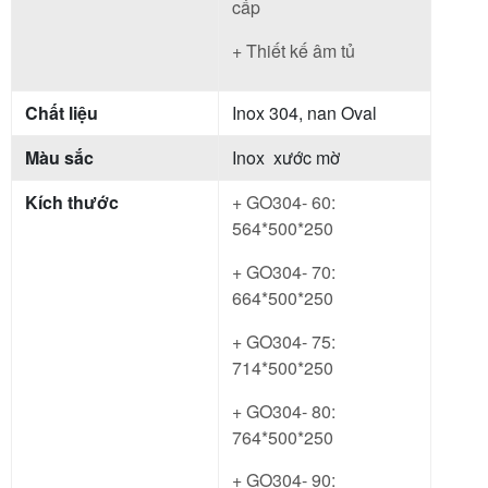
cấp
+ Thiết kế âm tủ
Chất liệu
Inox 304, nan Oval
Màu sắc
Inox xước mờ
Kích thước
+ GO304- 60:
564*500*250
+ GO304- 70:
664*500*250
+ GO304- 75:
714*500*250
+ GO304- 80:
764*500*250
+ GO304- 90: