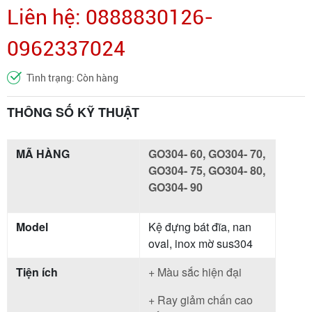
Liên hệ: 0888830126-
0962337024
Tình trạng: Còn hàng
THÔNG SỐ KỸ THUẬT
MÃ HÀNG
GO304- 60, GO304- 70,
GO304- 75, GO304- 80,
GO304- 90
Model
Kệ đựng bát đĩa, nan
oval, inox mờ sus304
Tiện ích
+ Màu sắc hiện đại
+ Ray giảm chấn cao