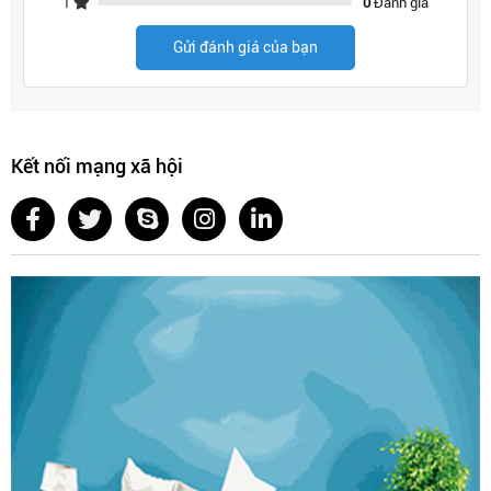
1
0
Đánh giá
Kệ đựng bát đĩa inox SUS304 nan oval có thiết kế linh hoạt,
có thể lắp đặt
trong tủ bếp, trên mặt bàn hoặc gắn tường
tùy
Gửi đánh giá của bạn
theo nhu cầu sử dụng.
Sản phẩm cũng được thiết kế để có thể
tháo rời dễ dàng
,
giúp việc vệ sinh và bảo dưỡng trở nên đơn giản hơn.
Kết nối mạng xã hội
Thiết kế hiện đại và thẩm mỹ
Với bề mặt inox sáng bóng cùng thiết kế nan oval tinh tế, kệ
không chỉ là một phụ kiện nhà bếp tiện ích mà còn góp phần
tăng tính thẩm mỹ cho không gian bếp.
Sản phẩm phù hợp với nhiều phong cách thiết kế tủ bếp
khác nhau, từ phong cách hiện đại đến truyền thống.
Lợi ích khi sử dụng kệ
đựng bát đĩa inox