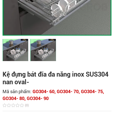
Kệ đựng bát đĩa đa năng inox SUS304
nan oval-
Mã sản phẩm:
GO304- 60, GO304- 70, GO304- 75,
GO304- 80, GO304- 90
(0)