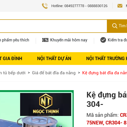
Hotline:
0849277778
-
0888830126
Tìm 
n phẩm yêu thích
Khuyến mãi hôm nay
Kiểm tra đ
T GIA ĐÌNH
NỘI THẤT DỰ ÁN
NỘI THẤT TRƯỜNG
Nội thất
Tuyển dụng
n tủ bếp dưới
Giá để bát đĩa đa năng
Kệ đựng bát đĩa đa nă
Kệ đựng bá
304-
Mã sản phẩm:
CR
75NEW, CR304- 