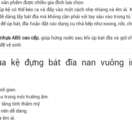
 sản phẩm được nhiều gia đình lựa chọn.
iúp kệ có thể kéo ra và đẩy vào một cách nhẹ nhàng và êm ái. 
dễ dàng lấy bát đĩa mà không cần phải với tay sâu vào trong tủ.
g để úp bát, đĩa hoặc đặt các dụng cụ nhà bếp như xoong, nồi, ch
 nhựa ABS cao cấp
, giúp hứng nước sau khi úp bát đĩa và giữ c
để vệ sinh.
a kệ đựng bát đĩa nan vuông i
hời gian.
àu trong môi trường ẩm.
à tăng tính thẩm mỹ.
ở nên dễ dàng.
 êm ái.