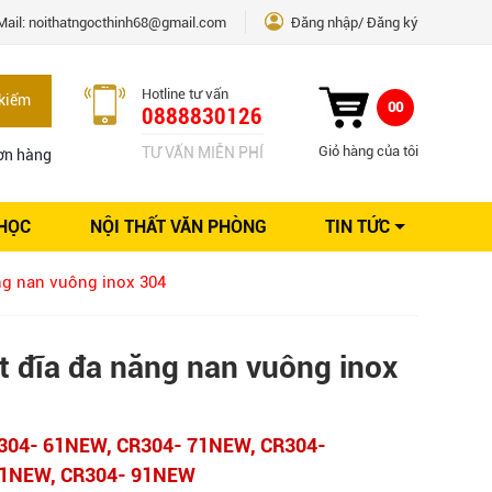
Mail:
noithatngocthinh68@gmail.com
Đăng nhập
Đăng ký
Hotline tư vấn
kiếm
00
0888830126
Giỏ hàng của tôi
TƯ VẤN MIỄN PHÍ
ơn hàng
 HỌC
NỘI THẤT VĂN PHÒNG
TIN TỨC
Kinh nghiệm Nội thất
ng nan vuông inox 304
Sáng tạo
Ý tưởng trang trí
Giải pháp thiết kế
t đĩa đa năng nan vuông inox
304- 61NEW, CR304- 71NEW, CR304-
81NEW, CR304- 91NEW