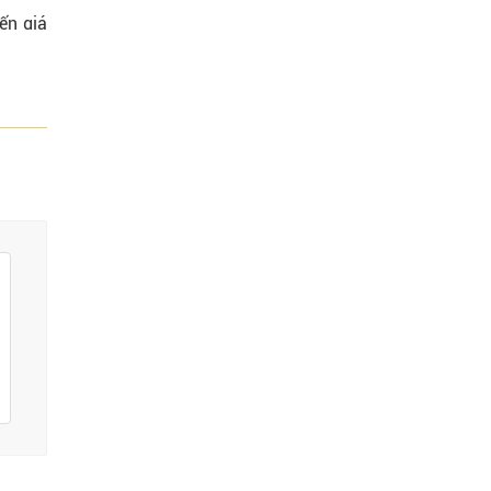
ến giá
hể còn
khi sử