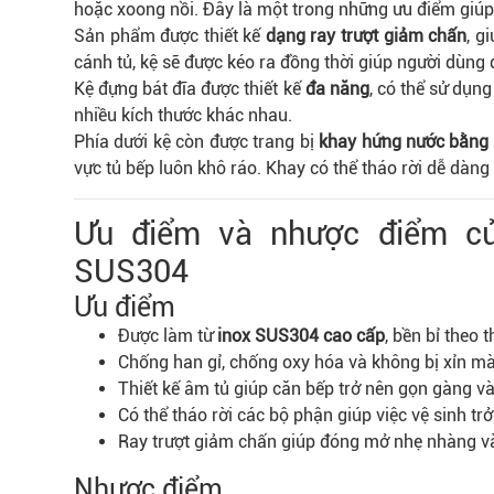
hoặc xoong nồi. Đây là một trong những ưu điểm giúp
Sản phẩm được thiết kế
dạng ray trượt giảm chấn
, g
cánh tủ, kệ sẽ được kéo ra đồng thời giúp người dùng 
Kệ đựng bát đĩa được thiết kế
đa năng
, có thể sử dụn
nhiều kích thước khác nhau.
Phía dưới kệ còn được trang bị
khay hứng nước bằng
vực tủ bếp luôn khô ráo. Khay có thể tháo rời dễ dàng 
Ưu điểm và nhược điểm củ
SUS304
Ưu điểm
Được làm từ
inox SUS304 cao cấp
, bền bỉ theo t
Chống han gỉ, chống oxy hóa và không bị xỉn m
Thiết kế âm tủ giúp căn bếp trở nên gọn gàng v
Có thể tháo rời các bộ phận giúp việc vệ sinh tr
Ray trượt giảm chấn giúp đóng mở nhẹ nhàng và
Nhược điểm