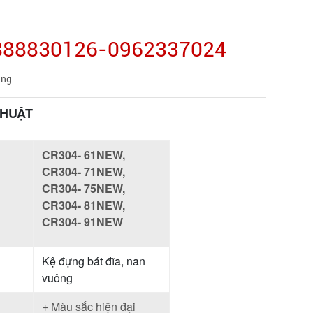
0888830126-0962337024
àng
THUẬT
CR304- 61NEW,
CR304- 71NEW,
CR304- 75NEW,
CR304- 81NEW,
CR304- 91NEW
Kệ đựng bát đĩa, nan
vuông
+ Màu sắc hiện đại