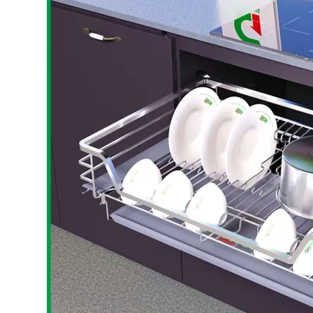
Bếp từ-Bếp hồng ngoại
Chậu rửa bát
Ray trượt – bản lề – tay nắm cửa
Phụ kiện tủ bếp dưới
Giá để bát đĩa đa năng
Giá để dao thớt
Kệ để chất tẩy rửa
Kệ gia vị
Kệ góc liên hoàn