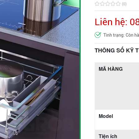
(0)
Liên hệ: 
Tình trạng: Còn h
THÔNG SỐ KỸ 
MÃ HÀNG
Model
Tiện ích