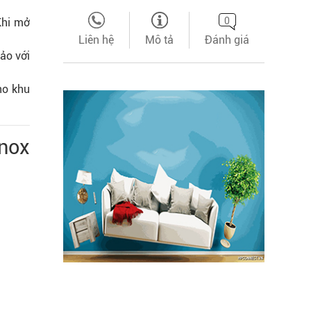
0
Khi mở
Liên hệ
Mô tả
Đánh giá
ảo với
ho khu
nox