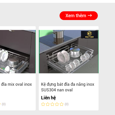
Xem thêm
 đĩa mix oval inox
Kệ đựng bát đĩa đa năng inox
Kệ đự
SUS304 nan oval
SUS30
Liên hệ
Liên 
(0)
(0)