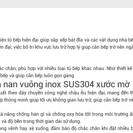
ện tủ bếp hiện đại giúp sắp xếp bát đĩa và các vật dụng nhà b
đại, việc bố trí khu vực lưu trữ hợp lý giúp căn bếp trở nên ng
c chắn, phù hợp với nhiều loại tủ bếp khác nhau. Nhờ thiết kế
ủ bếp và giúp căn bếp luôn gọn gàng.
ĩa nan vuông inox SUS304 xước mờ
ất theo dây chuyền công nghệ châu Âu hiện đại, mang đến th
p thông minh giúp tối ưu không gian lưu trữ, giúp căn bếp trở n
hả năng chống han gỉ và chống oxy hóa tốt trong môi trường 
và độ bền trong thời gian dài sử dụng.
ng vênh hay xệ xuống, đảm bảo độ chắc chắn khi đặt nhiều b