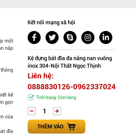
Kết nối mạng xã hội
ếp một
ăn nắp
Kệ đựng bát đĩa đa năng nan vuông
inox 304-Nội Thất Ngọc Thịnh
 thông
Liên hệ:
0888830126-0962337024
iết kế
Tình trạng: Còn hàng
ên gọn
ẩm của
THÊM VÀO
át đĩa