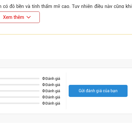
m có độ bền và tính thẩm mỹ cao. Tuy nhiên điều này cũng khi
hẩm làm từ vật liệu thông thường, nên một số khách hàng có t
Xem thêm
ử dụng sản phẩm
hước khoang tủ để đảm bảo việc lắp đặt chính xác và thuận tiện 
0
Đánh giá
0
Đánh giá
Gửi đánh giá của bạn
0
Đánh giá
0
Đánh giá
0
Đánh giá
ành ổn định và tăng độ bền trong quá trình sử dụng.