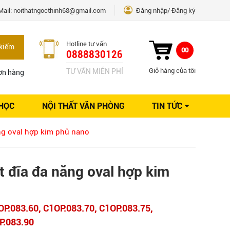
Mail:
noithatngocthinh68@gmail.com
Đăng nhập
Đăng ký
Hotline tư vấn
kiếm
00
0888830126
Giỏ hàng của tôi
TƯ VẤN MIỄN PHÍ
ơn hàng
 HỌC
NỘI THẤT VĂN PHÒNG
TIN TỨC
Kinh nghiệm Nội thất
ng oval hợp kim phủ nano
Sáng tạo
Ý tưởng trang trí
Giải pháp thiết kế
t đĩa đa năng oval hợp kim
OP.083.60, C1OP.083.70, C1OP.083.75,
P.083.90