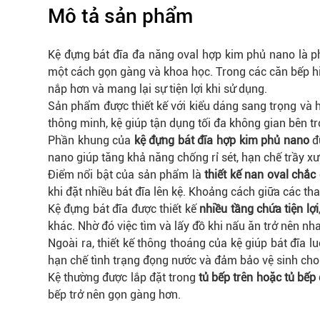
Mô tả sản phẩm
Kệ đựng bát đĩa đa năng oval hợp kim phủ nano là ph
một cách gọn gàng và khoa học. Trong các căn bếp hiện
nắp hơn và mang lại sự tiện lợi khi sử dụng.
Sản phẩm được thiết kế với kiểu dáng sang trọng và h
thông minh, kệ giúp tận dụng tối đa không gian bên t
Phần khung của
kệ đựng bát đĩa hợp kim phủ nano
đ
nano giúp tăng khả năng chống rỉ sét, hạn chế trầy x
Điểm nổi bật của sản phẩm là
thiết kế nan oval chắc
khi đặt nhiều bát đĩa lên kệ. Khoảng cách giữa các th
Kệ đựng bát đĩa được thiết kế
nhiều tầng chứa tiện lợi
khác. Nhờ đó việc tìm và lấy đồ khi nấu ăn trở nên nh
Ngoài ra, thiết kế thông thoáng của kệ giúp bát đĩa l
hạn chế tình trạng đọng nước và đảm bảo vệ sinh cho
Kệ thường được lắp đặt trong
tủ bếp trên hoặc tủ bếp
bếp trở nên gọn gàng hơn.