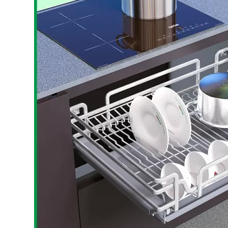
Bếp từ-Bếp hồng ngoại
Chậu rửa bát
Ray trượt – bản lề – tay nắm cửa
Phụ kiện tủ bếp dưới
Giá để bát đĩa đa năng
Giá để dao thớt
Kệ để chất tẩy rửa
Kệ gia vị
Kệ góc liên hoàn