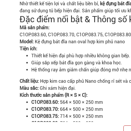
Nhờ thiết kế tiện lợi và chất liệu bền bỉ,
kệ đựng bát đĩ
đang sử dụng tủ bếp hiện đại. Sản phẩm giúp tối ưu kh
Đặc điểm nổi bật & Thông số 
Mã sản phẩm:
C1OP.083.60, C1OP.083.70, C1OP.083.75, C1OP.083.80
Model:
Kệ đựng bát đĩa nan oval hợp kim phủ nano
Tiện ích:
Thiết kế hiện đại phù hợp nhiều không gian bếp.
Giúp sắp xếp bát đĩa gọn gàng và khoa học.
Hệ thống ray âm giảm chấn giúp đóng mở nhẹ n
Chất liệu:
Hợp kim cao cấp phủ Nano chống rỉ sét và c
Màu sắc:
Ghi xám hiện đại.
Kích thước sản phẩm (R × S × C):
C1OP.083.60:
564 × 500 × 250 mm
C1OP.083.70:
664 × 500 × 250 mm
C1OP.083.75:
714 × 500 × 250 mm
C1OP.083.80:
764 × 500 × 250 mm
C1OP.083.90:
864 × 500 × 250 mm