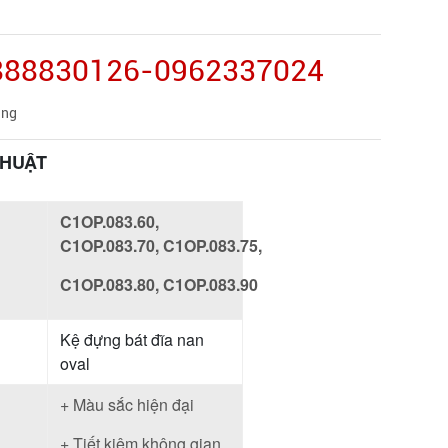
0888830126-0962337024
àng
THUẬT
C1OP.083.60,
C1OP.083.70, C1OP.083.75,
C1OP.083.80, C1OP.083.90
Kệ đựng bát đĩa nan
oval
+ Màu sắc hiện đại
+ Tiết kiệm không gian