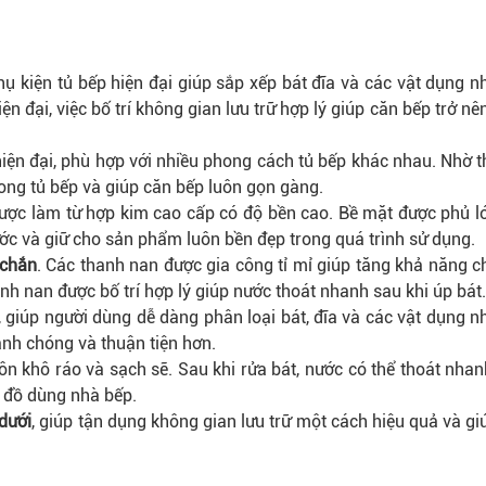
ụ kiện tủ bếp hiện đại giúp sắp xếp bát đĩa và các vật dụng n
 đại, việc bố trí không gian lưu trữ hợp lý giúp căn bếp trở nê
iện đại, phù hợp với nhiều phong cách tủ bếp khác nhau. Nhờ th
rong tủ bếp và giúp căn bếp luôn gọn gàng.
ược làm từ hợp kim cao cấp có độ bền cao. Bề mặt được phủ l
ước và giữ cho sản phẩm luôn bền đẹp trong quá trình sử dụng.
 chắn
. Các thanh nan được gia công tỉ mỉ giúp tăng khả năng ch
anh nan được bố trí hợp lý giúp nước thoát nhanh sau khi úp bát.
, giúp người dùng dễ dàng phân loại bát, đĩa và các vật dụng n
anh chóng và thuận tiện hơn.
uôn khô ráo và sạch sẽ. Sau khi rửa bát, nước có thể thoát nhan
 đồ dùng nhà bếp.
 dưới
, giúp tận dụng không gian lưu trữ một cách hiệu quả và gi