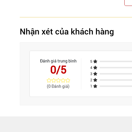
Thương hiệu:
Grob
Nhập khẩu:
Grob Việt Nam
Nhận xét của khách hàng
Bảo hành:
24 tháng
Đánh giá trung bình
5
0/5
4
3
2
(0 Đánh giá)
1