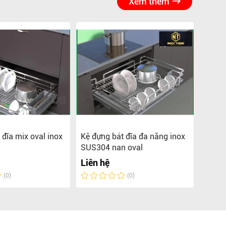
Xem thêm
 đĩa mix oval inox
Kệ đựng bát đĩa đa năng inox
Kệ đự
SUS304 nan oval
SUS30
Liên hệ
Liên 
(0)
(0)