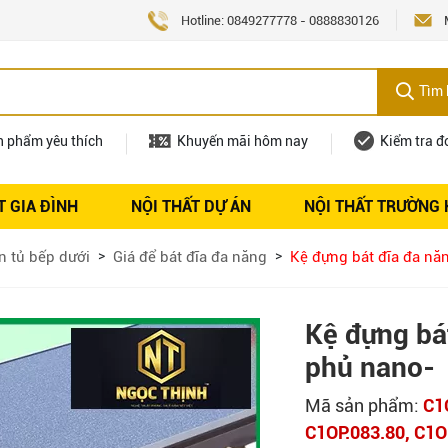
Hotline:
0849277778
-
0888830126
Tìm 
n phẩm yêu thích
Khuyến mãi hôm nay
Kiểm tra đ
T GIA ĐÌNH
NỘI THẤT DỰ ÁN
NỘI THẤT TRƯỜNG
Nội thất
Tuyển dụng
n tủ bếp dưới
Giá để bát đĩa đa năng
Kệ đựng bát đĩa đa nă
Kệ đựng bá
phủ nano-
Mã sản phẩm:
C1
C1OP.083.80, C1O