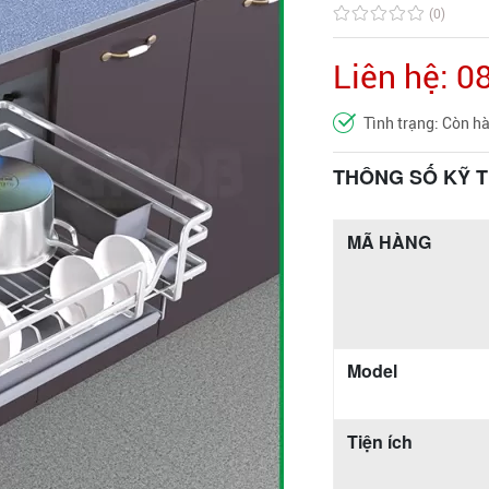
(0)
Liên hệ: 
Tình trạng: Còn h
THÔNG SỐ KỸ 
MÃ HÀNG
Model
Tiện ích