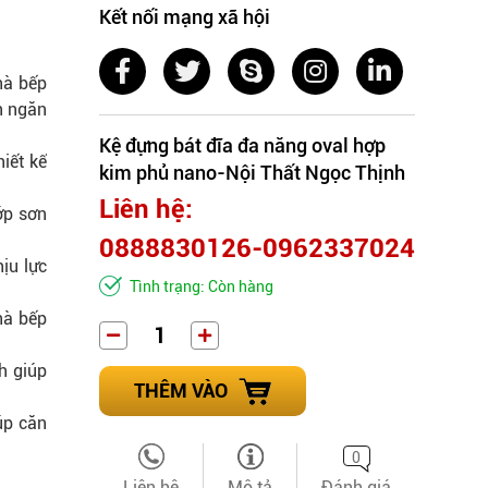
Kết nối mạng xã hội
hà bếp
n ngăn
Kệ đựng bát đĩa đa năng oval hợp
iết kế
kim phủ nano-Nội Thất Ngọc Thịnh
Liên hệ:
ớp sơn
0888830126-0962337024
ịu lực
Tình trạng: Còn hàng
hà bếp
h giúp
THÊM VÀO
úp căn
0
Liên hệ
Mô tả
Đánh giá