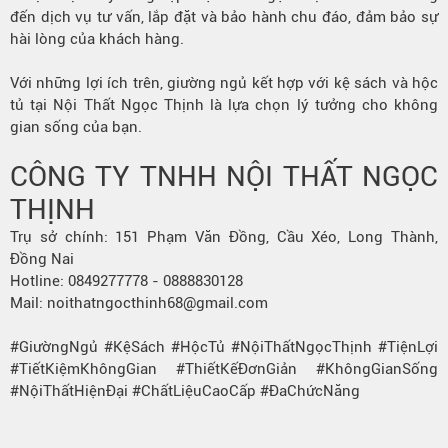
đến dịch vụ tư vấn, lắp đặt và bảo hành chu đáo, đảm bảo sự
hài lòng của khách hàng.
Với những lợi ích trên, giường ngủ kết hợp với kệ sách và hộc
tủ tại Nội Thất Ngọc Thịnh là lựa chọn lý tưởng cho không
gian sống của bạn.
CÔNG TY TNHH NỘI THẤT NGỌC
THỊNH
Trụ sở chính: 151 Phạm Văn Đồng, Cầu Xéo, Long Thành,
Đồng Nai
Hotline: 0849277778 - 0888830128
Mail: noithatngocthinh68@gmail.com
#GiườngNgủ #KệSách #HộcTủ #NộiThấtNgọcThịnh #TiệnLợi
#TiếtKiệmKhôngGian #ThiếtKếĐơnGiản #KhôngGianSống
#NộiThấtHiệnĐại #ChấtLiệuCaoCấp #ĐaChứcNăng