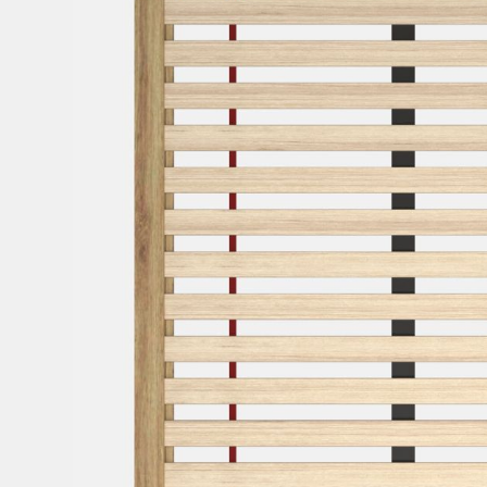
Bếp từ-Bếp hồng ngoại
Chậu rửa bát
Ray trượt – bản lề – tay nắm cửa
Phụ kiện tủ bếp dưới
Giá để bát đĩa đa năng
Giá để dao thớt
Kệ để chất tẩy rửa
Kệ gia vị
Kệ góc liên hoàn