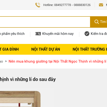
Hotline:
0849277778
-
0888830126
Tìm 
n phẩm yêu thích
Khuyến mãi hôm nay
Kiểm tra đ
T GIA ĐÌNH
NỘI THẤT DỰ ÁN
NỘI THẤT TRƯỜNG
Nội thất
Tuyển dụng
ạo
Nên mua khung giường tại Nội Thất Ngọc Thịnh vì những lí
ịnh vì những lí do sau đây