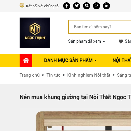
Kết nối với chúng tôi:
Sản phẩm đã xem
Sả
DANH MỤC SẢN PHẨM
NỘI THẤ
Phụ kiện Nội thất
Dự án thi công
Báo giá 
Trang chủ
Tin tức
Kinh nghiệm Nội thất
Sáng t
Ổ khóa tủ
Phụ kiện nội thất khác
Máy hút mùi
Nên mua khung giường tại Nội Thất Ngọc Th
Vòi rửa nhà bếp
Phụ kiện tủ áo
Phụ kiện tủ bếp trên
Thùng đựng gạo