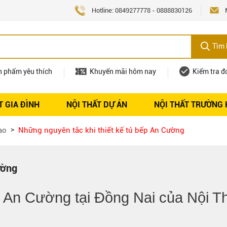
Hotline:
0849277778
-
0888830126
Tìm 
n phẩm yêu thích
Khuyến mãi hôm nay
Kiểm tra đ
T GIA ĐÌNH
NỘI THẤT DỰ ÁN
NỘI THẤT TRƯỜNG
Nội thất
Tuyển dụng
ạo
Những nguyên tắc khi thiết kế tủ bếp An Cường
ường
p An Cường tại Đồng Nai
của Nội Th