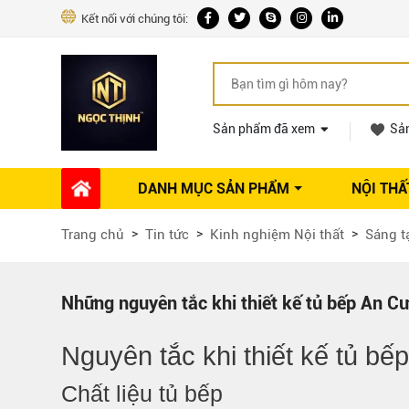
Kết nối với chúng tôi:
Sản phẩm đã xem
Sả
DANH MỤC SẢN PHẨM
NỘI THẤ
Phụ kiện Nội thất
Dự án thi công
Báo giá 
Trang chủ
Tin tức
Kinh nghiệm Nội thất
Sáng t
Ổ khóa tủ
Phụ kiện nội thất khác
Máy hút mùi
Những nguyên tắc khi thiết kế tủ bếp An C
Vòi rửa nhà bếp
Phụ kiện tủ áo
Nguyên tắc khi thiết kế
tủ bế
Phụ kiện tủ bếp trên
Chất liệu tủ bếp
Thùng đựng gạo