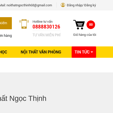
Mail:
noithatngocthinh68@gmail.com
Đăng nhập
Đăng ký
Hotline tư vấn
kiếm
00
0888830126
Giỏ hàng của tôi
TƯ VẤN MIỄN PHÍ
ơn hàng
 HỌC
NỘI THẤT VĂN PHÒNG
TIN TỨC
Kinh nghiệm Nội thất
Sáng tạo
Ý tưởng trang trí
Giải pháp thiết kế
ất Ngọc Thịnh