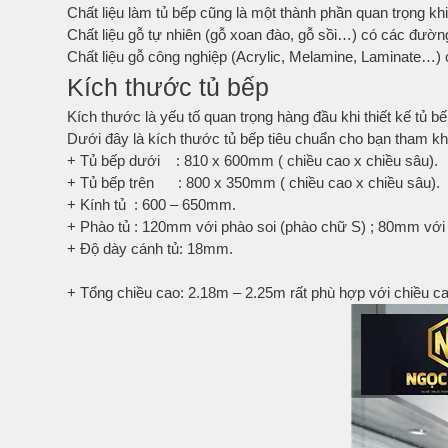
Chất liệu làm tủ bếp cũng là một thành phần quan trọng khi 
Bếp từ-Bếp hồng ngoại
Chất liệu gỗ tự nhiên (gỗ xoan đào, gỗ sồi…) có các đư
Chậu rửa bát
Chất liệu gỗ công nghiệp (Acrylic, Melamine, Laminate…) 
Ray trượt – bản lề – tay nắm cửa
Kích thước tủ bếp
Phụ kiện tủ bếp dưới
Kích thước là yếu tố quan trọng hàng đầu khi thiết kế tủ 
Giá để bát đĩa đa năng
Dưới đây là kích thước tủ bếp tiêu chuẩn cho bạn tham 
Giá để dao thớt
+ Tủ bếp dưới : 810 x 600mm ( chiều cao x chiều sâu).
Kệ để chất tẩy rửa
+ Tủ bếp trên : 800 x 350mm ( chiều cao x chiều sâu).
+ Kính tủ : 600 – 650mm.
Kệ gia vị
+ Phào tủ : 120mm với phào soi (phào chữ S) ; 80mm vớ
Kệ góc liên hoàn
+ Độ dày cánh tủ: 18mm.
+ Tổng chiều cao: 2.18m – 2.25m rất phù hợp với chiều c