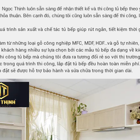
, Ngọc Thịnh luôn sẵn sàng để nhận thiết kế và thi công tủ bếp t
ã thỏa thuận. Bên cạnh đó, chúng tôi cũng luôn sẵn sàng để thi côn
uá trình sản xuất và chế tác tủ bếp giúp rút ngắn, tiết kiệm th
m từ những loại gỗ công nghiệp MFC, MDF, HDF…và gỗ tự nhiên, 
khách hàng nhiều sự lựa chọn bởi các mẫu tủ bếp đa dạng về ki
thi công tủ bếp mà chúng tôi đưa ra tương đối rẻ so với thị trư
 trong quá trình thi công, lắp đặt tủ bếp đều hoàn toàn miễn phí
đặt sẽ được hỗ trợ bảo hành và sửa chữa trong thời gian dài.