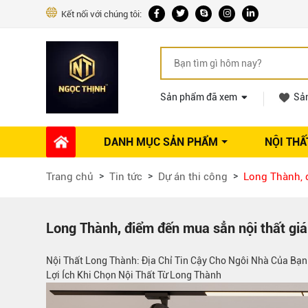
Kết nối với chúng tôi:
Sản phẩm đã xem
Sả
DANH MỤC SẢN PHẨM
NỘI THẤ
Phụ kiện Nội thất
Dự án thi công
Báo giá 
Trang chủ
Tin tức
Dự án thi công
Long Thành, đ
Ổ khóa tủ
Phụ kiện nội thất khác
Máy hút mùi
Long Thành, điểm đến mua sẳn nội thất giá
Vòi rửa nhà bếp
Nội Thất Long Thành: Địa Chỉ Tin Cậy Cho Ngôi Nhà Của Bạn
Phụ kiện tủ áo
Lợi Ích Khi Chọn Nội Thất Từ Long Thành
Phụ kiện tủ bếp trên
Thùng đựng gạo