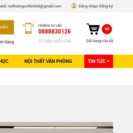
Mail:
noithatngocthinh68@gmail.com
Đăng nhập
Đăng ký
Hotline tư vấn
kiếm
00
0888830126
Giỏ hàng của tôi
TƯ VẤN MIỄN PHÍ
ơn hàng
 HỌC
NỘI THẤT VĂN PHÒNG
TIN TỨC
Kinh nghiệm Nội thất
Sáng tạo
Ý tưởng trang trí
Giải pháp thiết kế