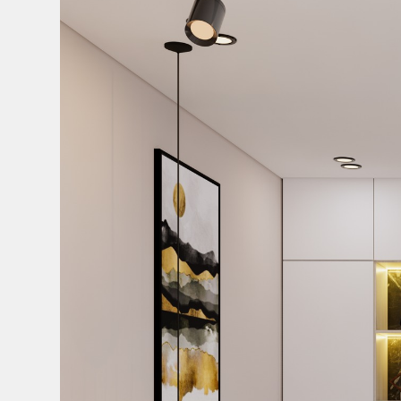
Bếp từ-Bếp hồng ngoại
Chậu rửa bát
Ray trượt – bản lề – tay nắm cửa
Phụ kiện tủ bếp dưới
Giá để bát đĩa đa năng
Giá để dao thớt
Kệ để chất tẩy rửa
Kệ gia vị
Kệ góc liên hoàn