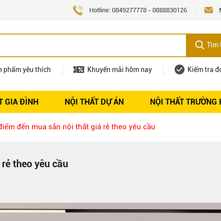
Hotline:
0849277778
-
0888830126
Tìm 
n phẩm yêu thích
Khuyến mãi hôm nay
Kiểm tra đ
T GIA ĐÌNH
NỘI THẤT DỰ ÁN
NỘI THẤT TRƯỜNG
Nội thất
Tuyển dụng
iểm đến mua sẳn nội thất giá rẻ theo yêu cầu
 rẻ theo yêu cầu