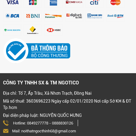
CÔNG TY TNHH SX & TM NGOTICO
Địa chỉ: Tổ 7, Ấp Trầu, Xã Nhơn Trạch, Đồng Nai
Mã số thuế: 3603696223 Ngày cấp 02/01/2020 Nơi cấp Sở KH & ĐT
Tp.hcm
Đại diện pháp luật: NGUYỄN QUỐC HƯNG
Hotline:
0849277778
-
0888830126
Mail: noithatngocthinh68@gmail.com