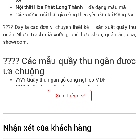
Nội thất Hòa Phát Long Thành
– đa dạng mẫu mã
Các xưởng nội thất gia công theo yêu cầu tại Đồng Nai
???? Đây là các đơn vị chuyên thiết kế – sản xuất quầy thu
ngân Nhơn Trạch giá xưởng, phù hợp shop, quán ăn, spa,
showroom.
???? Các mẫu quầy thu ngân được
ưa chuộng
???? Quầy thu ngân gỗ công nghiệp MDF
???? Quầy thu ngân khung sắt mặt gỗ
⚪ Quầy thu ngân mini cho shop nhỏ
Xem thêm
???? Quầy thu ngân chữ L sang trọng
???? Báo giá quầy thu ngân Nhơn
Nhận xét của khách hàng
Trạch (tham khảo)