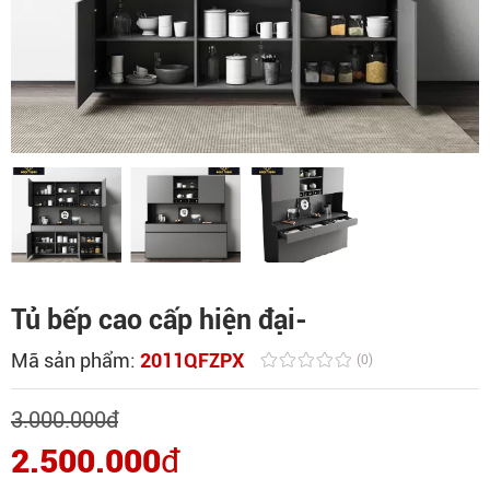
Tủ bếp cao cấp hiện đại-
Mã sản phẩm:
2011QFZPX
(0)
3.000.000
đ
2.500.000
đ