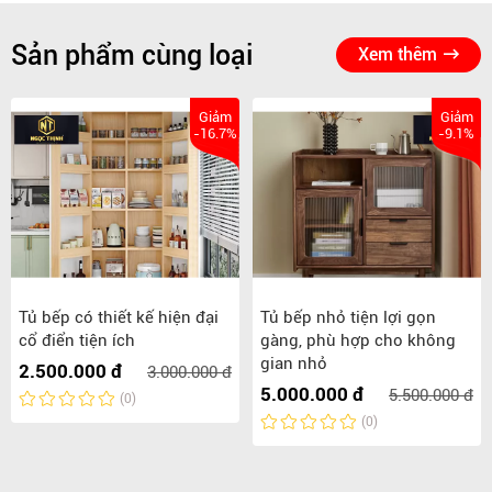
Sản phẩm cùng loại
Xem thêm
Giảm
Giảm
-16.7%
-9.1%
Tủ bếp có thiết kế hiện đại
Tủ bếp nhỏ tiện lợi gọn
cổ điển tiện ích
gàng, phù hợp cho không
gian nhỏ
2.500.000 đ
3.000.000 đ
5.000.000 đ
5.500.000 đ
(0)
(0)