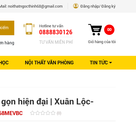
Mail:
noithatngocthinh68@gmail.com
Đăng nhập
Đăng ký
Hotline tư vấn
kiếm
00
0888830126
Giỏ hàng của tôi
TƯ VẤN MIỄN PHÍ
ơn hàng
 HỌC
NỘI THẤT VĂN PHÒNG
TIN TỨC
Kinh nghiệm Nội thất
Sáng tạo
Ý tưởng trang trí
Giải pháp thiết kế
gọn hiện đại | Xuân Lộc-
68MEVBC
(0)