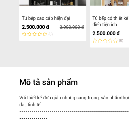
Tủ bếp cao cấp hiện đại
Tủ bếp có thiết kế
điển tiện ích
2.500.000 đ
3.000.000 đ
2.500.000 đ
(0)
(0)
Mô tả sản phẩm
Với
thiết kế
đơn giản nhưng sang trọng,
sản phẩm
thự
đại, tinh tế.
------------------------------------------------------
--------------