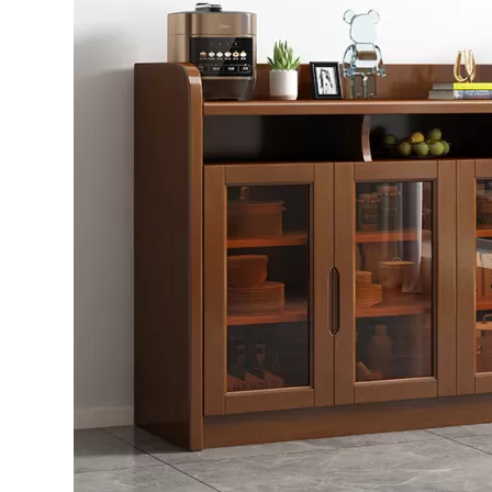
Bếp từ-Bếp hồng ngoại
Chậu rửa bát
Ray trượt – bản lề – tay nắm cửa
Phụ kiện tủ bếp dưới
Giá để bát đĩa đa năng
Giá để dao thớt
Kệ để chất tẩy rửa
Kệ gia vị
Kệ góc liên hoàn