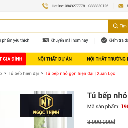
Hotline:
0849277778
-
0888830126
Tìm 
n phẩm yêu thích
Khuyến mãi hôm nay
Kiểm tra đ
T GIA ĐÌNH
NỘI THẤT DỰ ÁN
NỘI THẤT TRƯỜNG
Nội thất
Tuyển dụng
p
Tủ bếp hiện đại
Tủ bếp nhỏ gọn hiện đại | Xuân Lộc
Tủ bếp nhỏ 
Mã sản phẩm:
19
3.000.000
đ