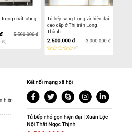
 trọng chất lượng
Tủ bếp sang trọng và hiện đại
Tủ bế
cao cấp ở Thị trấn Long
Định 
Thành
 đ
2.500
5.500.000 đ
2.500.000 đ
3.000.000 đ
(0)
(0)
Kết nối mạng xã hội
n hiện
------
Tủ bếp nhỏ gọn hiện đại | Xuân Lộc-
Nội Thất Ngọc Thịnh