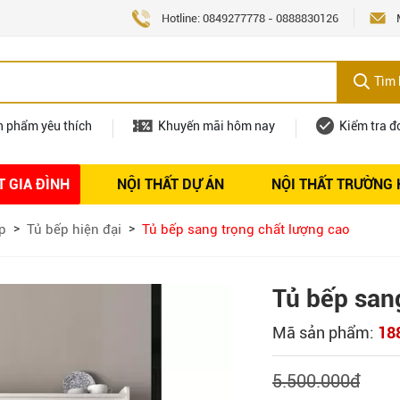
Hotline:
0849277778
-
0888830126
Tìm 
n phẩm yêu thích
Khuyến mãi hôm nay
Kiểm tra đ
T GIA ĐÌNH
NỘI THẤT DỰ ÁN
NỘI THẤT TRƯỜNG
Nội thất
Tuyển dụng
p
Tủ bếp hiện đại
Tủ bếp sang trọng chất lượng cao
Tủ bếp san
Mã sản phẩm:
18
5.500.000
đ