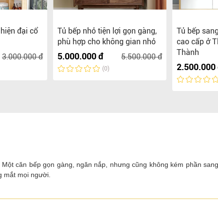
 hiện đại cổ
Tủ bếp nhỏ tiện lợi gọn gàng,
Tủ bếp sang
phù hợp cho không gian nhỏ
cao cấp ở T
Thành
5.000.000 đ
3.000.000 đ
5.500.000 đ
2.500.000
(0)
nh. Một căn bếp gọn gàng, ngăn nắp, nhưng cũng không kém phần sang
g mắt mọi người.