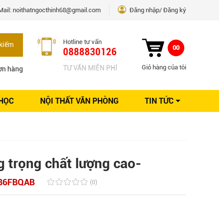
Mail:
noithatngocthinh68@gmail.com
Đăng nhập
Đăng ký
Hotline tư vấn
kiếm
00
0888830126
Giỏ hàng của tôi
TƯ VẤN MIỄN PHÍ
ơn hàng
 HỌC
NỘI THẤT VĂN PHÒNG
TIN TỨC
Kinh nghiệm Nội thất
Sáng tạo
Ý tưởng trang trí
Giải pháp thiết kế
g trọng chất lượng cao-
86FBQAB
(0)