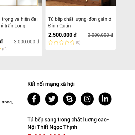
 trọng và hiện đại
Tủ bếp chất lượng-đơn giản ở
Tủ bếp
hị trấn Long
Định Quán
Xuân 
2.500.000 đ
2.500
3.000.000 đ
 đ
3.000.000 đ
(0)
(0)
Kết nối mạng xã hội
 trọng,
Tủ bếp sang trọng chất lượng cao-
Nội Thất Ngọc Thịnh