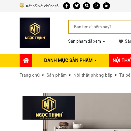
Kết nối với chúng tôi:
Sản phẩm đã xem
Sả
DANH MỤC SẢN PHẨM
NỘI THẤ
Phụ kiện Nội thất
Dự án thi công
Báo giá 
Trang chủ
Sản phẩm
Nội thất phòng bếp
Tủ bế
Ổ khóa tủ
Phụ kiện nội thất khác
Máy hút mùi
Vòi rửa nhà bếp
Phụ kiện tủ áo
Phụ kiện tủ bếp trên
Thùng đựng gạo