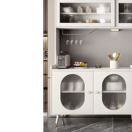
Bếp từ-Bếp hồng ngoại
Chậu rửa bát
Ray trượt – bản lề – tay nắm cửa
Phụ kiện tủ bếp dưới
Giá để bát đĩa đa năng
Giá để dao thớt
Kệ để chất tẩy rửa
Kệ gia vị
Kệ góc liên hoàn