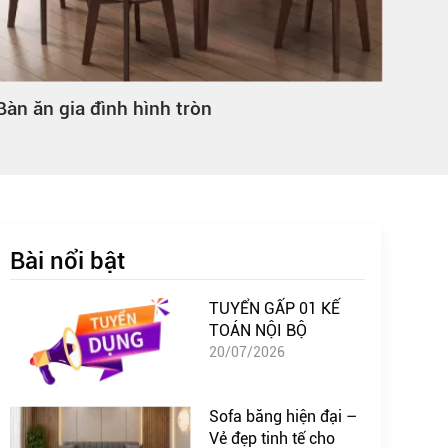
Bàn ăn gia đình hình tròn
Bàn 
Bài nổi bật
TUYỂN GẤP 01 KẾ
TOÁN NỘI BỘ
20/07/2026
Sofa băng hiện đại –
Vẻ đẹp tinh tế cho