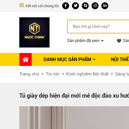
Kết nối với chúng tôi:
Sản phẩm đã xem
Sả
DANH MỤC SẢN PHẨM
NỘI THẤ
Phụ kiện Nội thất
Dự án thi công
Báo giá 
Trang chủ
Tin tức
Kinh nghiệm Nội thất
Sáng t
Ổ khóa tủ
Phụ kiện nội thất khác
Máy hút mùi
Tủ giày dép hiện đại mới mẻ độc đáo xu hư
Vòi rửa nhà bếp
Phụ kiện tủ áo
Phụ kiện tủ bếp trên
Thùng đựng gạo