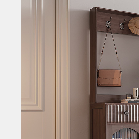
Bếp từ-Bếp hồng ngoại
Chậu rửa bát
Ray trượt – bản lề – tay nắm cửa
Phụ kiện tủ bếp dưới
Giá để bát đĩa đa năng
Giá để dao thớt
Kệ để chất tẩy rửa
Kệ gia vị
Kệ góc liên hoàn