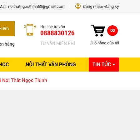
Mail:
noithatngocthinh68@gmail.com
Đăng nhập
Đăng ký
Hotline tư vấn
kiếm
00
0888830126
Giỏ hàng của tôi
TƯ VẤN MIỄN PHÍ
ơn hàng
 HỌC
NỘI THẤT VĂN PHÒNG
TIN TỨC
Kinh nghiệm Nội thất
i Nội Thất Ngọc Thịnh
Sáng tạo
Ý tưởng trang trí
Giải pháp thiết kế