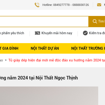
Hotline:
0849277778
-
0888830126
Tìm 
n phẩm yêu thích
Khuyến mãi hôm nay
Kiểm tra đ
T GIA ĐÌNH
NỘI THẤT DỰ ÁN
NỘI THẤT TRƯỜNG
Nội thất
Tuyển dụng
ạo
Tủ giày dép hiện đại mới mẻ độc đáo xu hướng năm 2024 tạ
ớng năm 2024 tại Nội Thất Ngọc Thịnh