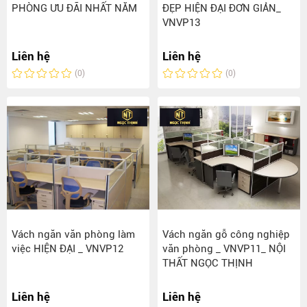
PHÒNG ƯU ĐÃI NHẤT NĂM
ĐẸP HIỆN ĐẠI ĐƠN GIẢN_
VNVP13
Liên hệ
Liên hệ
(0)
(0)
Vách ngăn văn phòng làm
Vách ngăn gỗ công nghiệp
việc HIỆN ĐẠI _ VNVP12
văn phòng _ VNVP11_ NỘI
THẤT NGỌC THỊNH
Liên hệ
Liên hệ