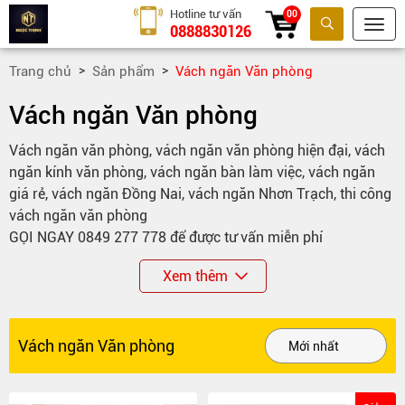
Hotline tư vấn
00
0888830126
Tìm kiếm
Trang chủ
Sản phẩm
Vách ngăn Văn phòng
Vách ngăn Văn phòng
Vách ngăn văn phòng, vách ngăn văn phòng hiện đại, vách
ngăn kính văn phòng, vách ngăn bàn làm việc, vách ngăn
giá rẻ, vách ngăn Đồng Nai, vách ngăn Nhơn Trạch, thi công
vách ngăn văn phòng
GỌI NGAY 0849 277 778 để được tư vấn miễn phí
Nhắn Zalo nhận báo giá nhanh trong 5 phút
Xem thêm
Cam kết:
✔ Giá tốt nhất khu vực
✔ Giao nhanh – lắp đặt tận nơi
Vách ngăn Văn phòng
✔ Bảo hành 12 tháng
✔ Thi công chuyên nghiệp