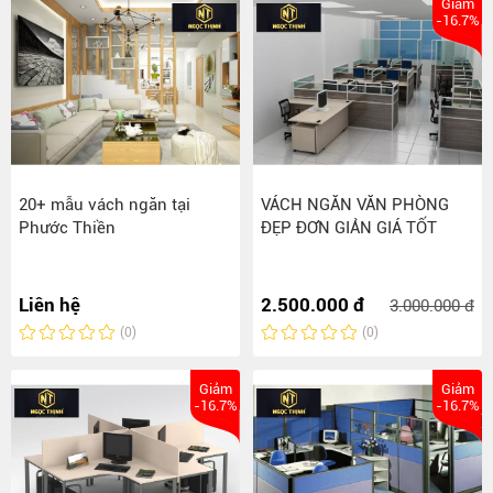
Giảm
-16.7%
20+ mẫu vách ngăn tại
VÁCH NGĂN VĂN PHÒNG
Phước Thiền
ĐẸP ĐƠN GIẢN GIÁ TỐT
Liên hệ
2.500.000 đ
3.000.000 đ
(0)
(0)
Giảm
Giảm
-16.7%
-16.7%