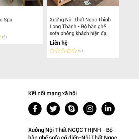
ho Spa
Xưởng Nội Thất Ngọc Thịnh
Xưởng
Long Thành - Bộ bàn ghế
Đồng
sofa phòng khách hiện đại
cổ đi
(0)
Liên hệ
Liên 
(0)
Kết nối mạng xã hội
Xưởng Nội Thất NGỌC THỊNH - Bộ
bàn ghế sofa cổ điển-Nội Thất Ngọc