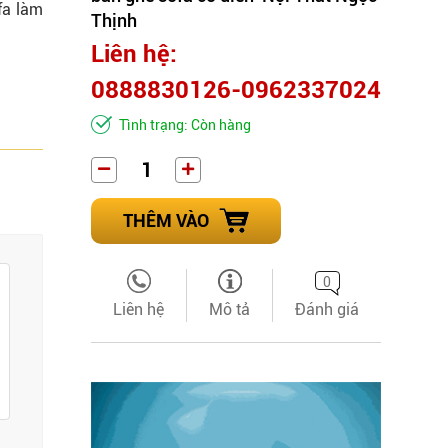
fa làm
Thịnh
Liên hệ:
0888830126-0962337024
Tình trạng: Còn hàng
THÊM VÀO
0
Liên hệ
Mô tả
Đánh giá