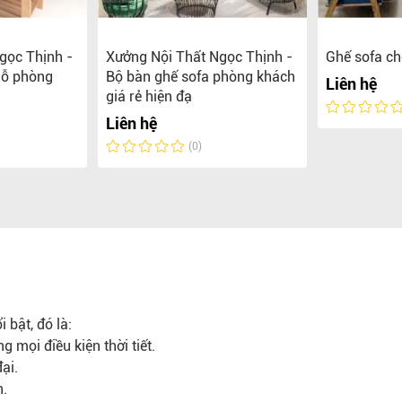
gọc Thịnh -
Xưởng Nội Thất Ngọc Thịnh -
Ghế sofa c
gỗ phòng
Bộ bàn ghế sofa phòng khách
Liên hệ
giá rẻ hiện đạ
Liên hệ
(0)
 bật, đó là:
 mọi điều kiện thời tiết.
ại.
n.