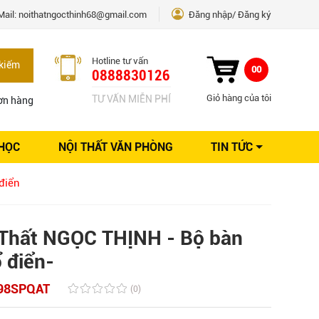
Mail:
noithatngocthinh68@gmail.com
Đăng nhập
Đăng ký
Hotline tư vấn
kiếm
00
0888830126
Giỏ hàng của tôi
TƯ VẤN MIỄN PHÍ
ơn hàng
 HỌC
NỘI THẤT VĂN PHÒNG
TIN TỨC
Kinh nghiệm Nội thất
điển
Sáng tạo
Ý tưởng trang trí
Giải pháp thiết kế
Thất NGỌC THỊNH - Bộ bàn
 điển-
98SPQAT
(0)