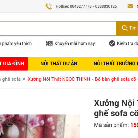
Hotline:
0849277778
-
0888830126
Tìm 
n phẩm yêu thích
Khuyến mãi hôm nay
Kiểm tra đ
T GIA ĐÌNH
NỘI THẤT DỰ ÁN
NỘI THẤT TRƯỜNG
Nội thất
Tuyển dụng
 ghế sofa
Xưởng Nội Thất NGỌC THỊNH - Bộ bàn ghế sofa cổ 
Xưởng Nội 
ghế sofa cổ
Mã sản phẩm:
15