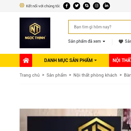
Kết nối với chúng tôi:
Sản phẩm đã xem
Sả
DANH MỤC SẢN PHẨM
NỘI THẤ
Phụ kiện Nội thất
Dự án thi công
Báo giá 
Trang chủ
Sản phẩm
Nội thất phòng khách
Bàn
Ổ khóa tủ
Phụ kiện nội thất khác
Máy hút mùi
Vòi rửa nhà bếp
Phụ kiện tủ áo
Phụ kiện tủ bếp trên
Thùng đựng gạo