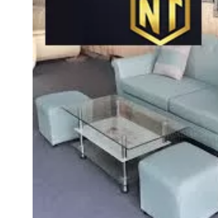
Bếp từ-Bếp hồng ngoại
Chậu rửa bát
Ray trượt – bản lề – tay nắm cửa
Phụ kiện tủ bếp dưới
Giá để bát đĩa đa năng
Giá để dao thớt
Kệ để chất tẩy rửa
Kệ gia vị
Kệ góc liên hoàn