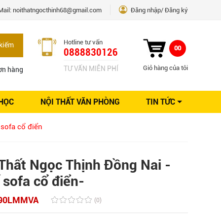
Mail:
noithatngocthinh68@gmail.com
Đăng nhập
Đăng ký
Hotline tư vấn
kiếm
00
0888830126
Giỏ hàng của tôi
TƯ VẤN MIỄN PHÍ
ơn hàng
 HỌC
NỘI THẤT VĂN PHÒNG
TIN TỨC
Kinh nghiệm Nội thất
 sofa cổ điển
Sáng tạo
Ý tưởng trang trí
Giải pháp thiết kế
Thất Ngọc Thịnh Đồng Nai -
 sofa cổ điển-
90LMMVA
(0)