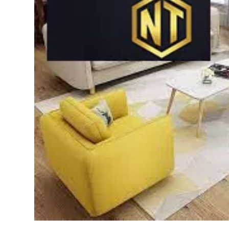
Bếp từ-Bếp hồng ngoại
Chậu rửa bát
Ray trượt – bản lề – tay nắm cửa
Phụ kiện tủ bếp dưới
Giá để bát đĩa đa năng
Giá để dao thớt
Kệ để chất tẩy rửa
Kệ gia vị
Kệ góc liên hoàn