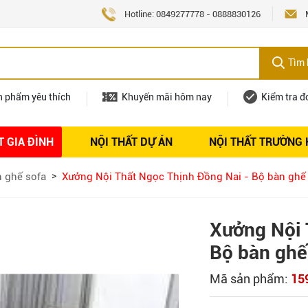
Hotline:
0849277778
-
0888830126
Tìm 
n phẩm yêu thích
Khuyến mãi hôm nay
Kiểm tra đ
T GIA ĐÌNH
NỘI THẤT DỰ ÁN
NỘI THẤT TRƯỜNG
Nội thất
Tuyển dụng
 ghế sofa
Xưởng Nội Thất Ngọc Thịnh Đồng Nai - Bộ bàn ghế
Xưởng Nội 
Bộ bàn ghế
Mã sản phẩm:
15