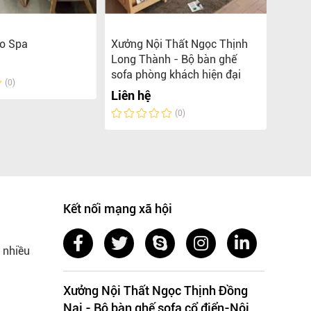
ho Spa
Xưởng Nội Thất Ngọc Thịnh
Xưởng
Long Thành - Bộ bàn ghế
Biên 
sofa phòng khách hiện đại
gỗ ph
(0)
Liên hệ
Liên 
(0)
Kết nối mạng xã hội
 nhiều
Xưởng Nội Thất Ngọc Thịnh Đồng
Nai - Bộ bàn ghế sofa cổ điển-Nội