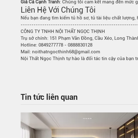
Giá Cả Cạnh Tranh
: Chúng tôi cam kết mang đến mức giá
Bếp từ-Bếp hồng ngoại
Liên Hệ Với Chúng Tôi
Chậu rửa bát
Nếu bạn đang tìm kiếm tủ hồ sơ, tủ tài liệu chất lượng,
Ray trượt – bản lề – tay nắm cửa
------------------------------------------------------
Phụ kiện tủ bếp dưới
CÔNG TY TNHH NỘI THẤT NGỌC THỊNH
Giá để bát đĩa đa năng
Trụ sở chính: 151 Phạm Văn Đồng, Cầu Xéo, Long Thàn
Hotline: 0849277778 - 0888830128
Giá để dao thớt
Mail:
noithatngocthinh68@gmail.com
Kệ để chất tẩy rửa
Nội Thất Ngọc Thịnh tự hào là đối tác tin cậy của bạn
Kệ gia vị
Kệ góc liên hoàn
Tin tức liên quan