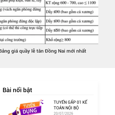
Bảng giá quầy lễ tân Đồng Nai mới nhất
Giá 
Nai
Bài nổi bật
TUYỂN GẤP 01 KẾ
TOÁN NỘI BỘ
20/07/2026