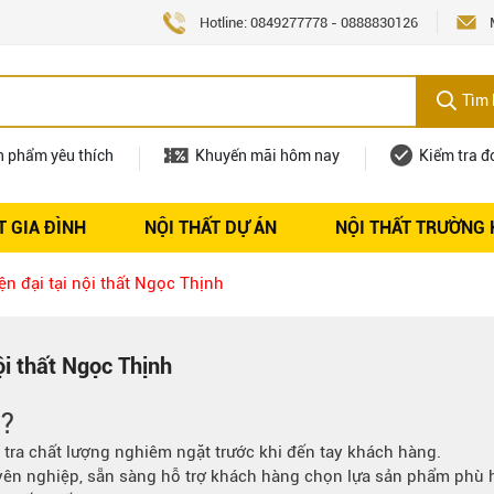
Hotline:
0849277778
-
0888830126
Tìm 
n phẩm yêu thích
Khuyến mãi hôm nay
Kiểm tra đ
T GIA ĐÌNH
NỘI THẤT DỰ ÁN
NỘI THẤT TRƯỜNG
Nội thất
Tuyển dụng
iện đại tại nội thất Ngọc Thịnh
nội thất Ngọc Thịnh
h?
tra chất lượng nghiêm ngặt trước khi đến tay khách hàng.
yên nghiệp, sẵn sàng hỗ trợ khách hàng chọn lựa sản phẩm phù 