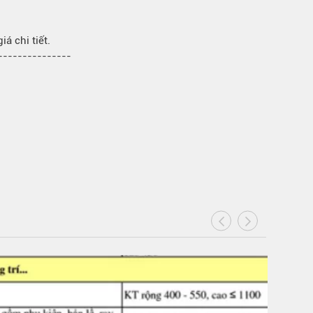
á chi tiết.
----------------