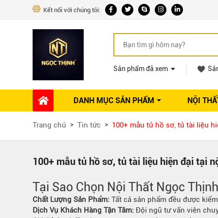
Kết nối với chúng tôi:
Sản phẩm đã xem
Sả
DANH MỤC SẢN PHẨM
NỘI THẤ
Phụ kiện Nội thất
Dự án thi công
Báo giá 
Trang chủ
Tin tức
100+ mẫu tủ hồ sơ, tủ tài liệu h
Ổ khóa tủ
Phụ kiện nội thất khác
Máy hút mùi
100+ mẫu tủ hồ sơ, tủ tài liệu hiện đại tại 
Vòi rửa nhà bếp
Tại Sao Chọn Nội Thất Ngọc Thịn
Phụ kiện tủ áo
Phụ kiện tủ bếp trên
Chất Lượng Sản Phẩm:
Tất cả sản phẩm đều được kiểm 
Dịch Vụ Khách Hàng Tận Tâm:
Đội ngũ tư vấn viên chu
Thùng đựng gạo