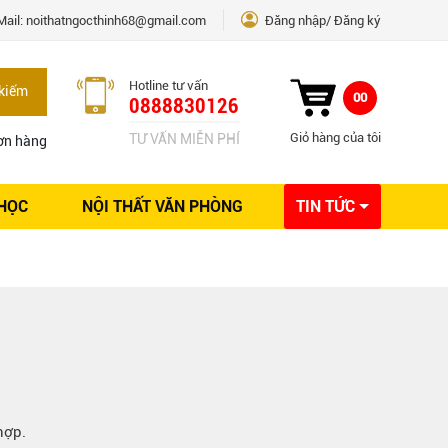
Mail:
noithatngocthinh68@gmail.com
Đăng nhập
Đăng ký
Hotline tư vấn
kiếm
00
0888830126
Giỏ hàng của tôi
TƯ VẤN MIỄN PHÍ
ơn hàng
 HỌC
NỘI THẤT VĂN PHÒNG
TIN TỨC
Kinh nghiệm Nội thất
Sáng tạo
Ý tưởng trang trí
Giải pháp thiết kế
hợp.