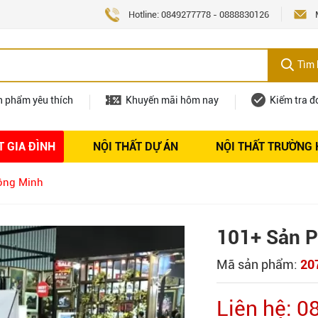
Hotline:
0849277778
-
0888830126
Tìm 
n phẩm yêu thích
Khuyến mãi hôm nay
Kiểm tra đ
T GIA ĐÌNH
NỘI THẤT DỰ ÁN
NỘI THẤT TRƯỜNG
Nội thất
Tuyển dụng
ông Minh
101+ Sản P
Mã sản phẩm:
20
Liên hệ: 