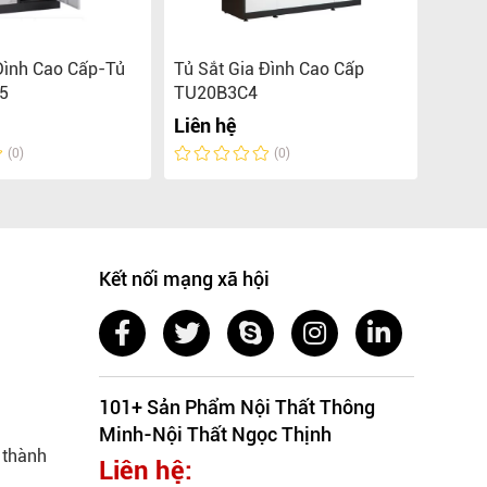
Đình Cao Cấp-Tủ
Tủ Sắt Gia Đình Cao Cấp
Tủ Sắ
05
TU20B3C4
TU18
Liên hệ
6.780
(0)
(0)
Kết nối mạng xã hội
101+ Sản Phẩm Nội Thất Thông
Minh-Nội Thất Ngọc Thịnh
 thành
Liên hệ: