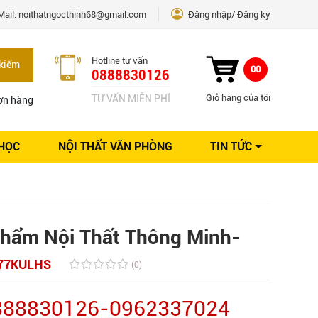
Mail:
noithatngocthinh68@gmail.com
Đăng nhập
Đăng ký
Hotline tư vấn
kiếm
00
0888830126
Giỏ hàng của tôi
TƯ VẤN MIỄN PHÍ
ơn hàng
 HỌC
NỘI THẤT VĂN PHÒNG
TIN TỨC
Kinh nghiệm Nội thất
Sáng tạo
Ý tưởng trang trí
Giải pháp thiết kế
hẩm Nội Thất Thông Minh-
77KULHS
(0)
0888830126-0962337024