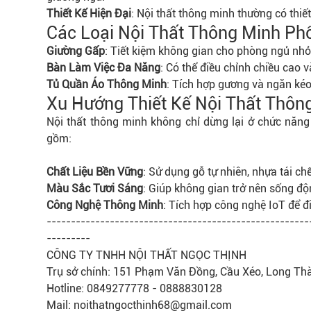
Thiết Kế Hiện Đại
: Nội thất thông minh thường có thiết
Các Loại Nội Thất Thông Minh Ph
Giường Gấp
: Tiết kiệm không gian cho phòng ngủ nhỏ
Bàn Làm Việc Đa Năng
: Có thể điều chỉnh chiều cao 
Tủ Quần Áo Thông Minh
: Tích hợp gương và ngăn kéo 
Xu Hướng Thiết Kế Nội Thất Thôn
Nội thất thông minh không chỉ dừng lại ở chức năn
gồm:
Chất Liệu Bền Vững
: Sử dụng gỗ tự nhiên, nhựa tái ch
Màu Sắc Tươi Sáng
: Giúp không gian trở nên sống độn
Công Nghệ Thông Minh
: Tích hợp công nghệ IoT để điề
------------------------------------------------------
---------
CÔNG TY TNHH NỘI THẤT NGỌC THỊNH
Trụ sở chính: 151 Phạm Văn Đồng, Cầu Xéo, Long Th
Hotline: 0849277778 - 0888830128
Mail: noithatngocthinh68@gmail.com