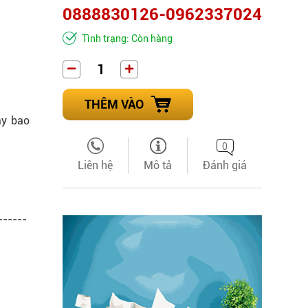
0888830126-0962337024
Tình trạng: Còn hàng
THÊM VÀO
ay bao
0
Liên hệ
Mô tả
Đánh giá
------