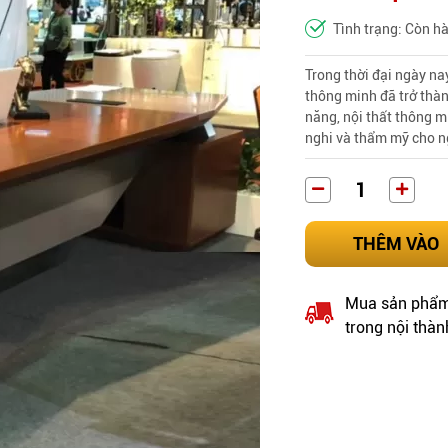
Tình trạng: Còn h
Trong thời đại ngày na
thông minh đã trở thàn
năng, nội thất thông m
nghi và thẩm mỹ cho n
THÊM VÀO
Mua sản phẩm 
trong nội thàn