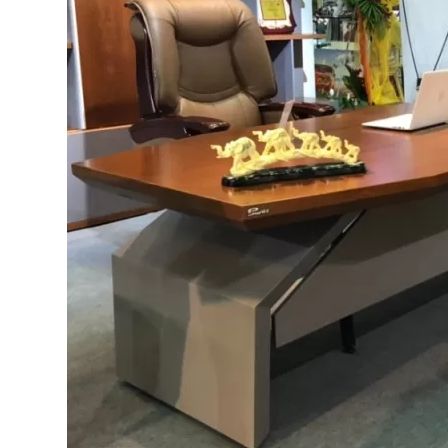
Bếp từ-Bếp hồng ngoại
Chậu rửa bát
Ray trượt – bản lề – tay nắm cửa
Phụ kiện tủ bếp dưới
Giá để bát đĩa đa năng
Giá để dao thớt
Kệ để chất tẩy rửa
Kệ gia vị
Kệ góc liên hoàn