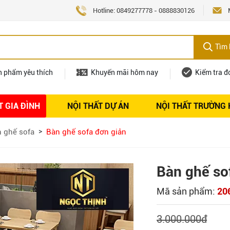
Hotline:
0849277778
-
0888830126
Tìm 
n phẩm yêu thích
Khuyến mãi hôm nay
Kiểm tra đ
T GIA ĐÌNH
NỘI THẤT DỰ ÁN
NỘI THẤT TRƯỜNG
Nội thất
Tuyển dụng
 ghế sofa
Bàn ghế sofa đơn giản
Bàn ghế so
Mã sản phẩm:
20
3.000.000
đ