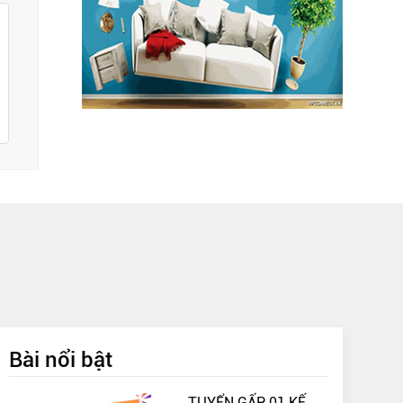
Bài nổi bật
TUYỂN GẤP 01 KẾ