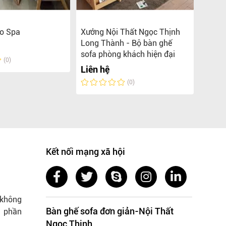
ho Spa
Xưởng Nội Thất Ngọc Thịnh
Xưởng
Long Thành - Bộ bàn ghế
Đồng
sofa phòng khách hiện đại
cổ đi
(0)
Liên hệ
Liên 
(0)
Kết nối mạng xã hội
 không
Bàn ghế sofa đơn giản-Nội Thất
m phần
Ngọc Thịnh