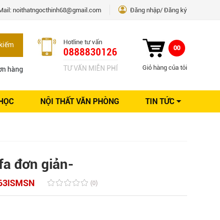
Mail:
noithatngocthinh68@gmail.com
Đăng nhập
Đăng ký
Hotline tư vấn
kiếm
00
0888830126
Giỏ hàng của tôi
TƯ VẤN MIỄN PHÍ
ơn hàng
 HỌC
NỘI THẤT VĂN PHÒNG
TIN TỨC
Kinh nghiệm Nội thất
Sáng tạo
Ý tưởng trang trí
Giải pháp thiết kế
fa đơn giản-
63ISMSN
(0)