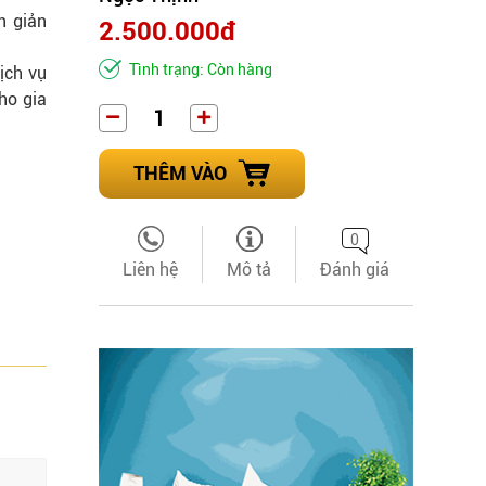
n giản
2.500.000đ
Tình trạng: Còn hàng
ịch vụ
ho gia
THÊM VÀO
0
Liên hệ
Mô tả
Đánh giá