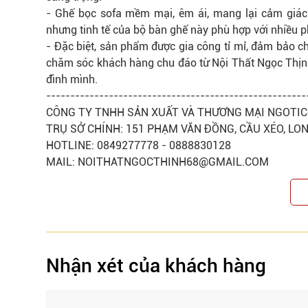
- Ghế bọc sofa mềm mại, êm ái, mang lại cảm giác 
nhưng tinh tế của bộ bàn ghế này phù hợp với nhiều ph
- Đặc biệt,
sản phẩm
được gia công tỉ mỉ, đảm bảo ch
chăm sóc khách hàng chu đáo từ Nội Thất Ngọc Thịnh
đình mình.
------------------------------------------------------
CÔNG TY TNHH SẢN XUẤT VÀ THƯƠNG MẠI NGOTI
TRỤ SỞ CHÍNH: 151 PHẠM VĂN ĐỒNG, CẦU XÉO, LO
HOTLINE: 0849277778 - 0888830128
MAIL: NOITHATNGOCTHINH68@GMAIL.COM
Nhận xét của khách hàng