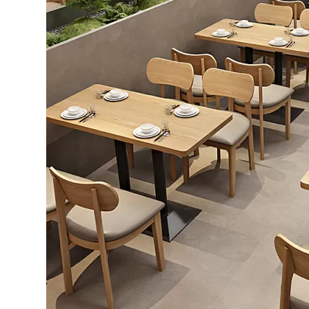
Bếp từ-Bếp hồng ngoại
Chậu rửa bát
Ray trượt – bản lề – tay nắm cửa
Phụ kiện tủ bếp dưới
Giá để bát đĩa đa năng
Giá để dao thớt
Kệ để chất tẩy rửa
Kệ gia vị
Kệ góc liên hoàn