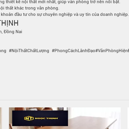
g thiết kế nội thất mới nhất, giúp văn phòng trở nên nổi bật.
ội thất khác trong văn phòng.
t khoản đầu tư cho sự chuyên nghiệp và uy tín của doanh nghiệp.
THỊNH
h, Đồng Nai
ọng #NộiThấtChấtLượng #PhongCáchLãnhĐạo#VănPhòngHiện