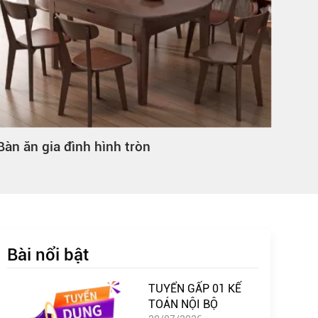
Bàn ăn gia đình hình tròn
Bàn 
Bài nổi bật
TUYỂN GẤP 01 KẾ
TOÁN NỘI BỘ