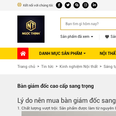
Kết nối với chúng tôi:
Sản phẩm đã xem
Sả
DANH MỤC SẢN PHẨM
NỘI THẤ
Phụ kiện Nội thất
Dự án thi công
Báo giá 
Trang chủ
Tin tức
Kinh nghiệm Nội thất
Sáng t
Ổ khóa tủ
Phụ kiện nội thất khác
Máy hút mùi
Bàn giám đốc cao cấp sang trọng
Vòi rửa nhà bếp
Phụ kiện tủ áo
Lý do nên mua bàn giám đốc sang 
Phụ kiện tủ bếp trên
1. Chất lượng vượt trội: Sản phẩm được làm từ nguyên 
Thùng đựng gạo