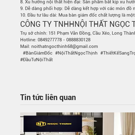
8. Xu hướng nội thất hiện đại: Sản phẩm bắt kịp xu hướn
9. Dễ dàng phối hợp: Dễ dàng kết hợp với các món đồ n
10. Đầu tư lâu dài: Mua bàn giám đốc chất lượng là mộ
CÔNG TY TNHH
NỘI THẤT NGỌC 
Trụ sở chính: 151 Phạm Văn Đồng, Cầu Xéo, Long Thàn
Hotline: 0849277778 - 0888830128
Mail: noithatngocthinh68@gmail.com
#BànGiámĐốc #NộiThấtNgọcThịnh #ThiếtKếSangTr
#ĐầuTưNộiThất
Tin tức liên quan