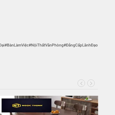
Đại#BànLàmViệc#NộiThấtVănPhòng#ĐẳngCấpLãnhĐạo