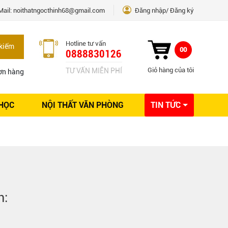
Mail:
noithatngocthinh68@gmail.com
Đăng nhập
Đăng ký
Hotline tư vấn
kiếm
00
0888830126
Giỏ hàng của tôi
TƯ VẤN MIỄN PHÍ
ơn hàng
 HỌC
NỘI THẤT VĂN PHÒNG
TIN TỨC
Kinh nghiệm Nội thất
Sáng tạo
Ý tưởng trang trí
Giải pháp thiết kế
h
: