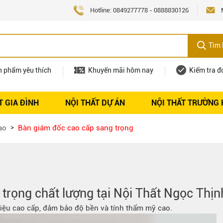
Hotline:
0849277778
-
0888830126
Tìm 
n phẩm yêu thích
Khuyến mãi hôm nay
Kiểm tra đ
T GIA ĐÌNH
NỘI THẤT DỰ ÁN
NỘI THẤT TRƯỜNG
Nội thất
Tuyển dụng
ạo
Bàn giám đốc cao cấp sang trọng
trọng chất lượng tại
Nội Thất Ngọc Thịn
liệu cao cấp, đảm bảo độ bền và tính thẩm mỹ cao.