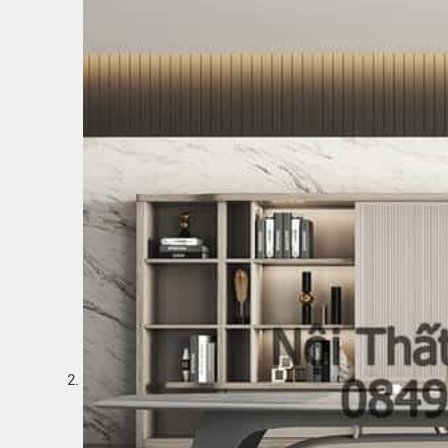
Bếp từ-Bếp hồng ngoại
Chậu rửa bát
Ray trượt – bản lề – tay nắm cửa
Phụ kiện tủ bếp dưới
Giá để bát đĩa đa năng
Giá để dao thớt
Kệ để chất tẩy rửa
Kệ gia vị
Kệ góc liên hoàn
2.