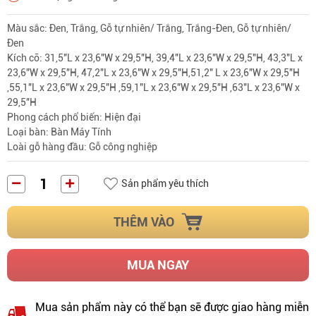
Màu sắc: Đen, Trắng, Gỗ tự nhiên/ Trắng, Trắng-Đen, Gỗ tự nhiên/
Đen
Kích cỡ: 31,5"L x 23,6"W x 29,5"H, 39,4"L x 23,6"W x 29,5"H, 43,3"L x
23,6"W x 29,5"H, 47,2"L x 23,6"W x 29,5"H,51,2" L x 23,6"W x 29,5"H
,55,1"L x 23,6"W x 29,5"H ,59,1"L x 23,6"W x 29,5"H ,63"L x 23,6"W x
29,5"H
Phong cách phổ biến: Hiện đại
Loại bàn: Bàn Máy Tính
Loài gỗ hàng đầu: Gỗ công nghiệp
Sản phẩm yêu thích
THÊM VÀO
MUA NGAY
Mua sản phẩm này có thể bạn sẽ được giao hàng miễn