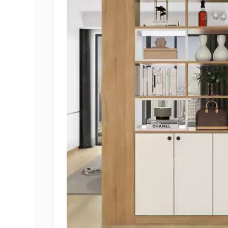
Bếp từ-Bếp hồng ngoại
Chậu rửa bát
Ray trượt – bản lề – tay nắm cửa
Phụ kiện tủ bếp dưới
Giá để bát đĩa đa năng
Giá để dao thớt
Kệ để chất tẩy rửa
Kệ gia vị
Kệ góc liên hoàn