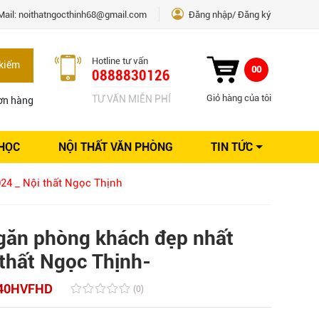
Mail:
noithatngocthinh68@gmail.com
Đăng nhập
Đăng ký
Hotline tư vấn
kiếm
00
0888830126
Giỏ hàng của tôi
TƯ VẤN MIỄN PHÍ
ơn hàng
 HỌC
NỘI THẤT VĂN PHÒNG
TIN TỨC
Kinh nghiệm Nội thất
24 _ Nội thất Ngọc Thịnh
Sáng tạo
Ý tưởng trang trí
Giải pháp thiết kế
găn phòng khách đẹp nhất
 thất Ngọc Thịnh-
40HVFHD
(0)