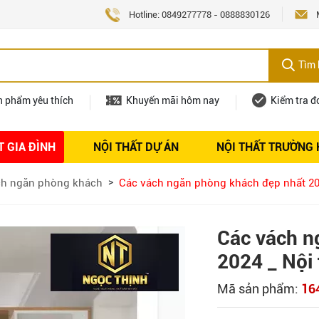
Hotline:
0849277778
-
0888830126
Tìm 
n phẩm yêu thích
Khuyến mãi hôm nay
Kiểm tra đ
T GIA ĐÌNH
NỘI THẤT DỰ ÁN
NỘI THẤT TRƯỜNG
Nội thất
Tuyển dụng
h ngăn phòng khách
Các vách ngăn phòng khách đẹp nhất 20
Các vách n
2024 _ Nội
Mã sản phẩm:
16