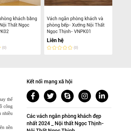
hòng khách bằng
Vách ngăn phòng khách và
Xưởng
Nội Thất Ngọc
phòng bếp- Xưởng Nội Thất
Vách 
PK02
Ngọc Thịnh- VNPK01
tivi
Liên hệ
Liên 
(0)
(0)
Kết nối mạng xã hội
hay thế
gỗ công
ụ nhiều
Các vách ngăn phòng khách đẹp
nhất 2024 _ Nội thất Ngọc Thịnh-
rên nền
Nội Thất Ngọc Thịnh