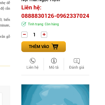
 nhẹ dễ
Liên hệ:
 độ rắn
0888830126-0962337024
ở, biến
Tình trạng: Còn hàng
minate,
 vân gỗ
THÊM VÀO
0
Liên hệ
Mô tả
Đánh giá