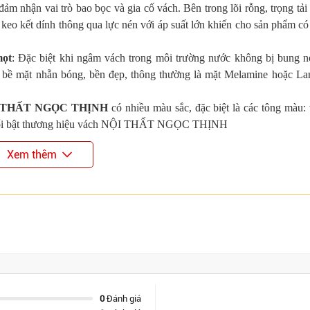
 nhận vai trò bao bọc và gia cố vách. Bên trong lõi rỗng, trọng tải
 keo kết dính thông qua lực nén với áp suất lớn khiến cho sản phẩm có
mọt
: Đặc biệt khi ngâm vách trong môi trường nước không bị bung n
phủ bề mặt nhẵn bóng, bền đẹp, thông thường là mặt Melamine hoặc La
NỘI THẤT NGỌC THỊNH
có nhiều màu sắc, đặc biệt là các tông màu:
m nổi bật thương hiệu vách NỘI THẤT NGỌC THỊNH
Xem thêm
0
Đánh giá