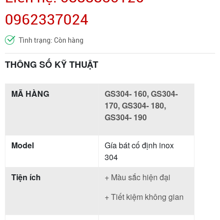
0962337024
Tình trạng: Còn hàng
THÔNG SỐ KỸ THUẬT
MÃ HÀNG
GS304- 160, GS304-
170, GS304- 180,
GS304- 190
Model
Gía bát cố định inox
304
Tiện ích
+ Màu sắc hiện đại
+ Tiết kiệm không gian