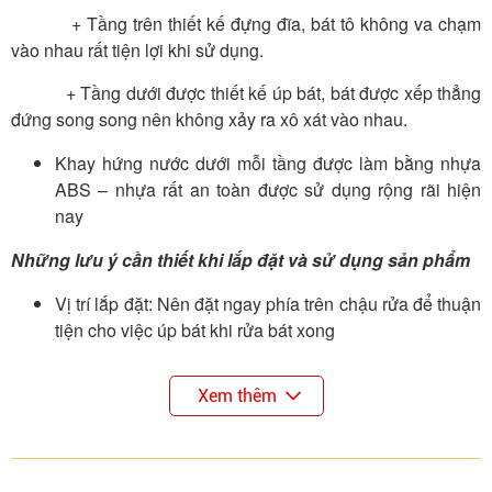
+ Tầng trên thiết kế đựng đĩa, bát tô không va chạm
vào nhau rất tiện lợi khi sử dụng.
+ Tầng dưới được thiết kế úp bát, bát được xếp thẳng
đứng song song nên không xảy ra xô xát vào nhau.
Khay hứng nước dưới mỗi tầng được làm bằng nhựa
ABS – nhựa rất an toàn được sử dụng rộng rãi hiện
nay
Những lưu ý cần thiết khi lắp đặt và sử dụng sản phẩm
Vị trí lắp đặt: Nên đặt ngay phía trên chậu rửa để thuận
tiện cho việc úp bát khi rửa bát xong
Khoang tủ lắp đặt được tính bằng độ rộng của khoang
Xem thêm
tủ chủ yếu khoang tủ sử dụng hiện nay là 564, 664,
764 và 864 tương ứng với các khoang tủ 600, 700, 800
và 900