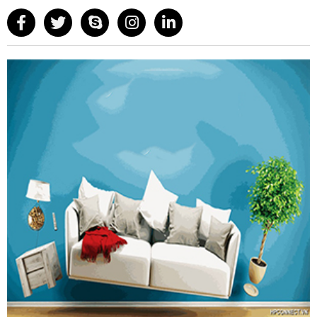
R014-700
Thiết kế nâng hạ thông minh giúp dễ dàng lấy chén
bát.
Hệ thống trợ lực giúp thao tác nhẹ nhàng.
Thiết kế 2 tầng giúp sắp xếp chén bát gọn gàng.
Chất liệu bền bỉ, chống rỉ sét tốt.
Phù hợp với nhiều loại tủ bếp hiện đại
Thông số kỹ thuật
Mã sản phẩm:
R014-700
Quy cách sản phẩm :
R665 x S280 x C650
Kích thước phủ bì:
700mm
Chất liệu:
Khung bằng thép, nan Inox phủ Crom
Tải trọng :
30Kg
Màu sắc :
Xám ghi
Hãng sản xuất: ROXANA
Xuất xứ:
Trung Quốc
Bảo hành:
2 năm