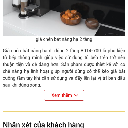
giá chén bát nâng hạ 2 tầng
Giá chén bát nâng hạ di động 2 tầng R014-700 là phụ kiện
tủ bếp thông minh giúp việc sử dụng tủ bếp trên trở nên
thuận tiện và dễ dàng hơn. Sản phẩm được thiết kế với cơ
chế nâng hạ linh hoạt giúp người dùng có thể kéo giá bát
xuống tầm tay khi cần sử dụng và đẩy lên lại vị trí ban đầu
sau khi dùng xong.
Giá chén bát R014-700 đặc biệt phù hợp với những tủ bếp
Xem thêm
trên có chiều cao lớn. Nhờ cơ chế trợ lực thông minh, người
dùng có thể thao tác nhẹ nhàng mà không cần dùng nhiều
lực. Điều này giúp việc lấy chén bát trở nên an toàn và tiện
lợi hơn, đặc biệt với người lớn tuổi hoặc người có chiều cao
Nhận xét của khách hàng
khiêm tốn.