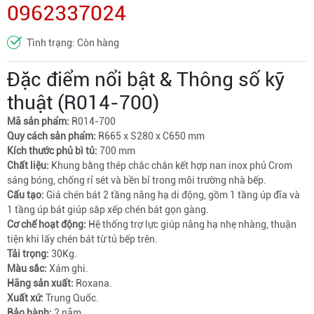
0962337024
Tình trạng: Còn hàng
Đặc điểm nổi bật & Thông số kỹ
thuật (R014-700)
Mã sản phẩm:
R014-700
Quy cách sản phẩm:
R665 x S280 x C650 mm
Kích thước phủ bì tủ:
700 mm
Chất liệu:
Khung bằng thép chắc chắn kết hợp nan inox phủ Crom
sáng bóng, chống rỉ sét và bền bỉ trong môi trường nhà bếp.
Cấu tạo:
Giá chén bát 2 tầng nâng hạ di động, gồm 1 tầng úp đĩa và
1 tầng úp bát giúp sắp xếp chén bát gọn gàng.
Cơ chế hoạt động:
Hệ thống trợ lực giúp nâng hạ nhẹ nhàng, thuận
tiện khi lấy chén bát từ tủ bếp trên.
Tải trọng:
30Kg.
Màu sắc:
Xám ghi.
Hãng sản xuất:
Roxana.
Xuất xứ:
Trung Quốc.
Bảo hành:
2 năm.