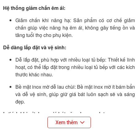
Hệ thống giảm chấn êm ái:
Giảm chấn khi nâng hạ: Sản phẩm có cơ chế giảm
chấn giúp việc nâng hạ êm ái, không gây tiếng ồn và
tăng tuổi thọ cho phụ kiện.
Dễ dàng lắp đặt và vệ sinh:
Dễ lắp đặt, phù hợp với nhiều loại tủ bếp: Thiết kế linh
hoạt, có thể lắp đặt trong nhiều loại tủ bếp với các kích
thước khác nhau.
Bề mặt inox mờ dễ lau chùi: Bề mặt inox mờ ít bám bẩn
và dễ vệ sinh, giúp giữ giá bát luôn sạch sẽ và sáng
đẹp.
Lợi ích khi sử dụng giá bát nâng hạ nan dẹt.
Xem thêm
Tối ưu không gian bếp trên cao: Giúp tận dụng không
gian trong tủ bếp trên, tiết kiệm diện tích và giữ bát đĩa