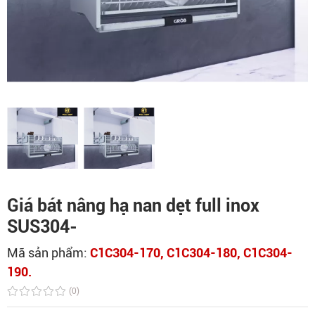
Giá bát nâng hạ nan dẹt full inox
SUS304-
Mã sản phẩm:
C1C304-170, C1C304-180, C1C304-
190.
(0)