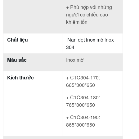
+ Phù hợp với những
người có chiều cao
khiêm tốn
Chất liệu
Nan dẹt inox mờ inox
304
Màu sắc
Inox mờ
Kích thước
+ C1C304-170:
665*300*650
+ C1C304-180:
765*300*650
+ C1C304-190:
865*300*650