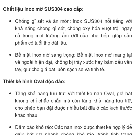
Chất liệu Inox mờ SUS304 cao cấp:
Chống gỉ sét và ăn mòn: Inox SUS304 nổi tiếng với
khả năng chống gỉ sét, chống oxy hóa vượt trội ngay
cả trong môi trường ẩm ướt của nhà bếp, giúp sản
phẩm có tuổi thọ dài lâu.
Bề mặt Inox mờ sang trọng: Bề mặt inox mờ mang lại
vẻ ngoài hiện đại, không bị trầy xước hay bám dấu vân
tay, giữ cho giá bát luôn sạch sẽ và tinh tế.
Thiết kế hình Oval độc đáo:
Tăng khả năng lưu trữ: Với thiết kế nan Oval, giá bát
không chỉ chắc chắn mà còn tăng khả năng lưu trữ,
cho phép bạn đặt được nhiều bát đĩa ở các kích thước
khác nhau.
Đảm bảo khô ráo: Các nan inox được thiết kế hợp lý để
giúp bát đĩa nhanh chóng khô ráo, tránh tình trạng