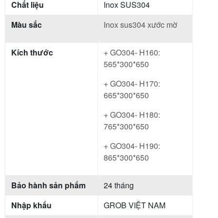
Chất liệu
Inox SUS304
Màu sắc
Inox sus304 xước mờ
Kích thước
+ GO304- H160:
565*300*650
+ GO304- H170:
665*300*650
+ GO304- H180:
765*300*650
+ GO304- H190:
865*300*650
Bảo hành sản phẩm
24 tháng
Nhập khẩu
GROB VIỆT NAM