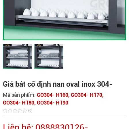
Giá bát cố định nan oval inox 304-
Mã sản phẩm:
GO304- H160, GO304- H170,
GO304- H180, GO304- H190
(0)
Liên hệ: 0888830126-