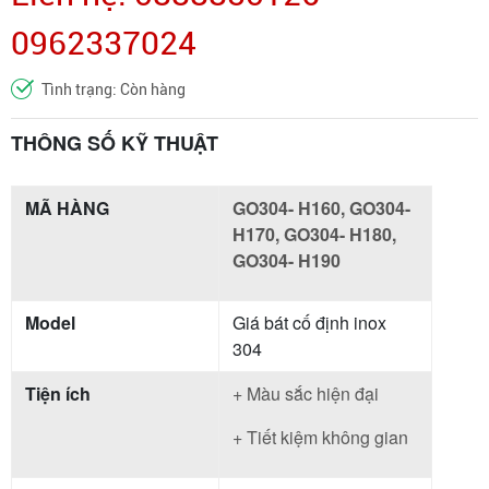
0962337024
Tình trạng: Còn hàng
THÔNG SỐ KỸ THUẬT
MÃ HÀNG
GO304- H160, GO304-
H170, GO304- H180,
GO304- H190
Model
Giá bát cố định inox
304
Tiện ích
+ Màu sắc hiện đại
+ Tiết kiệm không gian