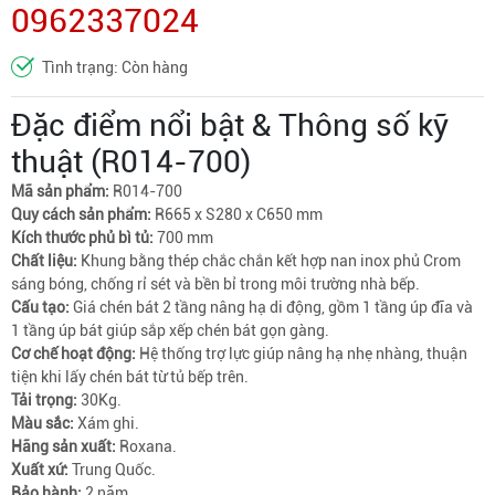
0962337024
Tình trạng: Còn hàng
Đặc điểm nổi bật & Thông số kỹ
thuật (R014-700)
Mã sản phẩm:
R014-700
Quy cách sản phẩm:
R665 x S280 x C650 mm
Kích thước phủ bì tủ:
700 mm
Chất liệu:
Khung bằng thép chắc chắn kết hợp nan inox phủ Crom
sáng bóng, chống rỉ sét và bền bỉ trong môi trường nhà bếp.
Cấu tạo:
Giá chén bát 2 tầng nâng hạ di động, gồm 1 tầng úp đĩa và
1 tầng úp bát giúp sắp xếp chén bát gọn gàng.
Cơ chế hoạt động:
Hệ thống trợ lực giúp nâng hạ nhẹ nhàng, thuận
tiện khi lấy chén bát từ tủ bếp trên.
Tải trọng:
30Kg.
Màu sắc:
Xám ghi.
Hãng sản xuất:
Roxana.
Xuất xứ:
Trung Quốc.
Bảo hành:
2 năm.