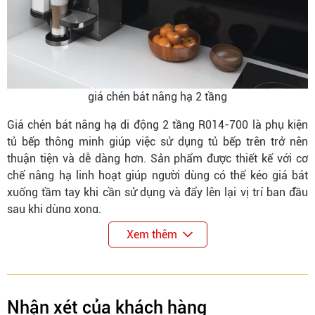
giá chén bát nâng hạ 2 tầng
Giá chén bát nâng hạ di động 2 tầng R014-700 là phụ kiện
tủ bếp thông minh giúp việc sử dụng tủ bếp trên trở nên
thuận tiện và dễ dàng hơn. Sản phẩm được thiết kế với cơ
chế nâng hạ linh hoạt giúp người dùng có thể kéo giá bát
xuống tầm tay khi cần sử dụng và đẩy lên lại vị trí ban đầu
sau khi dùng xong.
Giá chén bát R014-700 đặc biệt phù hợp với những tủ bếp
Xem thêm
trên có chiều cao lớn. Nhờ cơ chế trợ lực thông minh, người
dùng có thể thao tác nhẹ nhàng mà không cần dùng nhiều
lực. Điều này giúp việc lấy chén bát trở nên an toàn và tiện
lợi hơn, đặc biệt với người lớn tuổi hoặc người có chiều cao
Nhận xét của khách hàng
khiêm tốn.