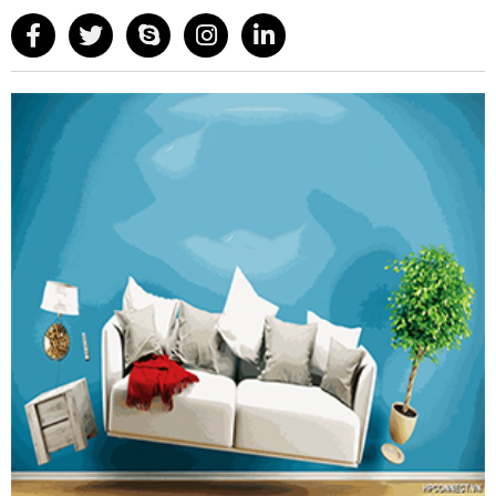
R014-700
Thiết kế nâng hạ thông minh giúp dễ dàng lấy chén
bát.
Hệ thống trợ lực giúp thao tác nhẹ nhàng.
Thiết kế 2 tầng giúp sắp xếp chén bát gọn gàng.
Chất liệu bền bỉ, chống rỉ sét tốt.
Phù hợp với nhiều loại tủ bếp hiện đại
Thông số kỹ thuật
Mã sản phẩm:
R014-700
Quy cách sản phẩm :
R665 x S280 x C650
Kích thước phủ bì:
700mm
Chất liệu:
Khung bằng thép, nan Inox phủ Crom
Tải trọng :
30Kg
Màu sắc :
Xám ghi
Hãng sản xuất: ROXANA
Xuất xứ:
Trung Quốc
Bảo hành:
2 năm