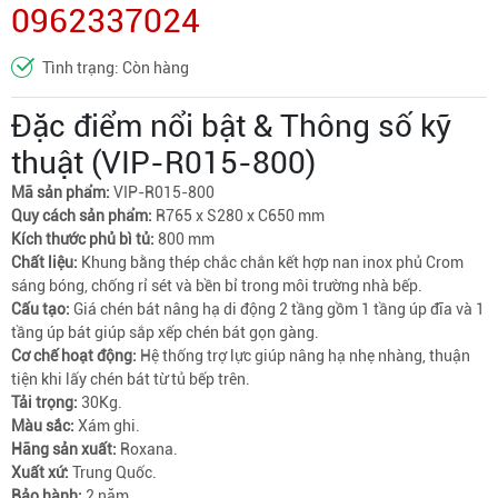
0962337024
Tình trạng: Còn hàng
Đặc điểm nổi bật & Thông số kỹ
thuật (VIP-R015-800)
Mã sản phẩm:
VIP-R015-800
Quy cách sản phẩm:
R765 x S280 x C650 mm
Kích thước phủ bì tủ:
800 mm
Chất liệu:
Khung bằng thép chắc chắn kết hợp nan inox phủ Crom
sáng bóng, chống rỉ sét và bền bỉ trong môi trường nhà bếp.
Cấu tạo:
Giá chén bát nâng hạ di động 2 tầng gồm 1 tầng úp đĩa và 1
tầng úp bát giúp sắp xếp chén bát gọn gàng.
Cơ chế hoạt động:
Hệ thống trợ lực giúp nâng hạ nhẹ nhàng, thuận
tiện khi lấy chén bát từ tủ bếp trên.
Tải trọng:
30Kg.
Màu sắc:
Xám ghi.
Hãng sản xuất:
Roxana.
Xuất xứ:
Trung Quốc.
Bảo hành:
2 năm.