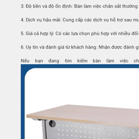
Bếp từ-Bếp hồng ngoại
3. Độ bền và độ ổn định: Bàn làm việc chân sắt thường 
Chậu rửa bát
4. Dịch vụ hậu mãi: Cung cấp các dịch vụ hỗ trợ sau 
Ray trượt – bản lề – tay nắm cửa
Phụ kiện tủ bếp dưới
5. Giá cả hợp lý: Có các lựa chọn phù hợp với nhiều đố
Giá để bát đĩa đa năng
Giá để dao thớt
6. Uy tín và đánh giá từ khách hàng: Nhận được đánh g
Kệ để chất tẩy rửa
Nếu bạn đang tìm kiếm bàn làm việc ch
Kệ gia vị
Kệ góc liên hoàn