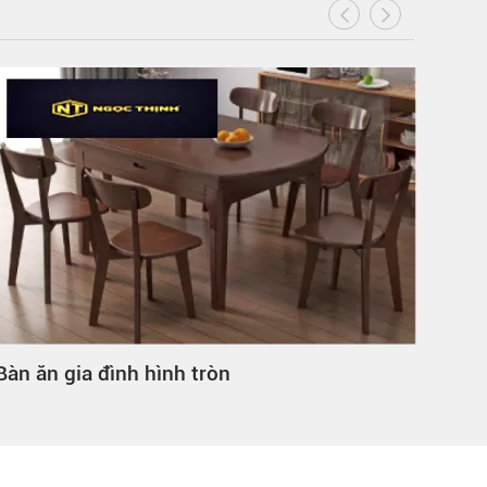
Bàn ăn gia đình 4 người
Mẫu 