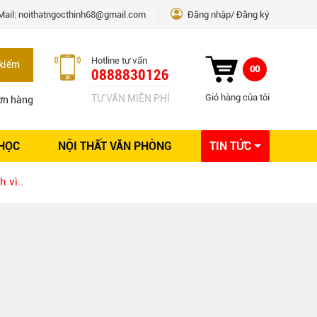
Mail:
noithatngocthinh68@gmail.com
Đăng nhập
Đăng ký
Hotline tư vấn
kiếm
00
0888830126
Giỏ hàng của tôi
TƯ VẤN MIỄN PHÍ
ơn hàng
 HỌC
NỘI THẤT VĂN PHÒNG
TIN TỨC
Kinh nghiệm Nội thất
 vì..
Sáng tạo
Ý tưởng trang trí
Giải pháp thiết kế