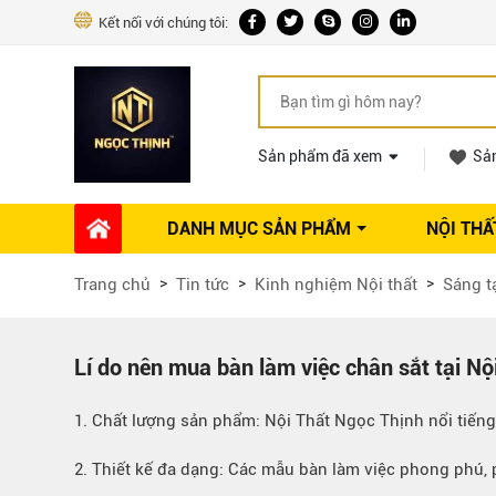
Kết nối với chúng tôi:
Sản phẩm đã xem
Sả
DANH MỤC SẢN PHẨM
NỘI THẤ
Phụ kiện Nội thất
Dự án thi công
Báo giá 
Trang chủ
Tin tức
Kinh nghiệm Nội thất
Sáng t
Ổ khóa tủ
Phụ kiện nội thất khác
Máy hút mùi
Lí do nên mua bàn làm việc chân sắt tại Nội
Vòi rửa nhà bếp
1. Chất lượng sản phẩm: Nội Thất Ngọc Thịnh nổi tiếng
Phụ kiện tủ áo
Phụ kiện tủ bếp trên
2. Thiết kế đa dạng: Các mẫu bàn làm việc phong phú,
Thùng đựng gạo