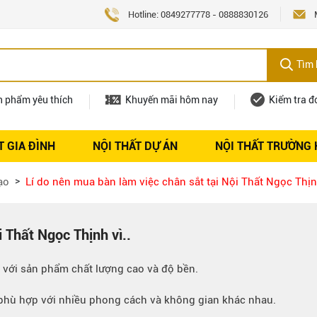
Hotline:
0849277778
-
0888830126
Tìm 
n phẩm yêu thích
Khuyến mãi hôm nay
Kiểm tra đ
T GIA ĐÌNH
NỘI THẤT DỰ ÁN
NỘI THẤT TRƯỜNG
Nội thất
Tuyển dụng
ạo
Lí do nên mua bàn làm việc chân sắt tại Nội Thất Ngọc Thịnh
 Thất Ngọc Thịnh vì..
 với sản phẩm chất lượng cao và độ bền.
 phù hợp với nhiều phong cách và không gian khác nhau.