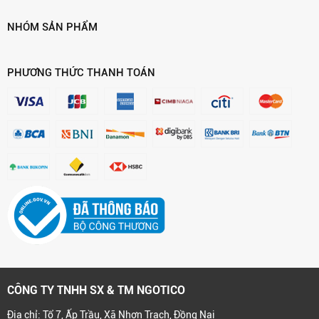
NHÓM SẢN PHẨM
PHƯƠNG THỨC THANH TOÁN
CÔNG TY TNHH SX & TM NGOTICO
Địa chỉ: Tổ 7, Ấp Trầu, Xã Nhơn Trạch, Đồng Nai